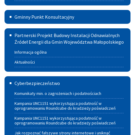
paliw
Gminny
Gminny Punkt Konsultacyjny
Punkt
Partnerski
Konsultacyjny
Partnerski Projekt Budowy Instalacji Odnawialnych
Projekt
Źródeł Energii dla Gmin Województwa Małopolskiego
w
Budowy
Szczucinie
Informacja ogólna
Instalacji
Aktualności
Odnawialnych
Cyberbezpieczeństwo
Źródeł
Cyberbezpieczeństwo
Energii
Komunikaty min. o zagrożeniach i podatnościach
dla
Kampania UNC1151 wykorzystująca podatność w
oprogramowaniu Roundcube do kradzieży poświadczeń
Gmin
Kampania UNC1151 wykorzystująca podatność w
Województwa
oprogramowaniu Roundcube do kradzieży poświadczeń
Małopolskiego
Jak rozpoznać fałszywe strony internetowe i uniknąć