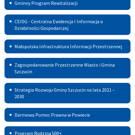
Gminny
Mieszkaniowa
Gminny Program Rewitalizacji
Program
Centralna
Rewitalizacji
CEIDG - Centralna Ewidencja I Informacja o
Ewidencja
Działalności Gospodarczej
I
Małopolska
Małopolska Infrastruktura Informacji Przestrzennej
Informacja
Infrastruktura
o
Zagospodarowanie
Informacji
Zagospodarowanie Przestrzenne Miasto i Gmina
Działalności
Przestrzenne
Szczucin
Przestrzennej
Gospodarczej
Miasto
Strategia
Strategia Rozwoju Gminy Szczucin na lata 2021 –
i
Rozwoju
2030
Gmina
Gminy
Szczucin
Darmowa
Darmowa Pomoc Prawna w Powiecie
Szczucin
Pomoc
na
Program
Prawna
Program Rodzina 500+