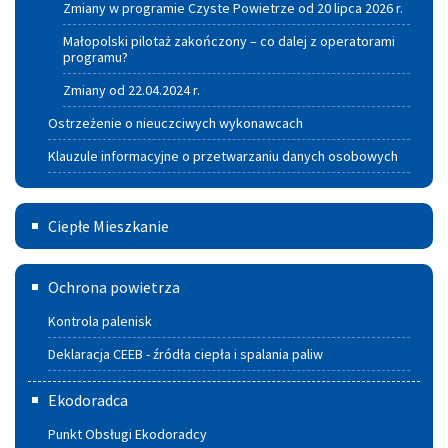
Zmiany w programie Czyste Powietrze od 20 lipca 2026 r.
Małopolski pilotaż zakończony – co dalej z operatorami
programu?
Zmiany od 22.04.2024 r.
Ostrzeżenie o nieuczciwych wykonawcach
Klauzule informacyjne o przetwarzaniu danych osobowych
Ciepłe
Ciepłe Mieszkanie
Mieszkanie
Deklaracja
Ochrona powietrza
CEEB
Kontrola palenisk
-
Deklaracja CEEB - źródła ciepła i spalania paliw
źródła
Ekodoradca
ciepła
Punkt Obsługi Ekodoradcy
i spalania