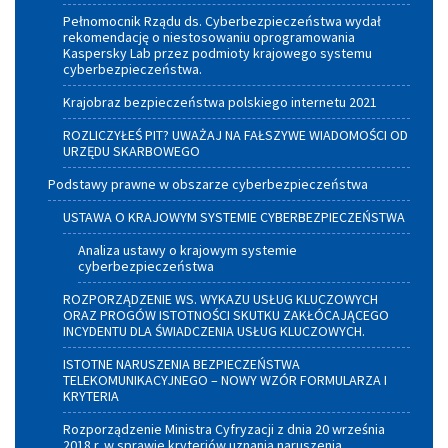
Pełnomocnik Rządu ds. Cyberbezpieczeństwa wydał
rekomendację o niestosowaniu oprogramowania
Kaspersky Lab przez podmioty krajowego systemu
cyberbezpieczeństwa.
Krajobraz bezpieczeństwa polskiego internetu 2021
ROZLICZYŁEŚ PIT? UWAŻAJ NA FAŁSZYWE WIADOMOŚCI OD
URZĘDU SKARBOWEGO
Podstawy prawne w obszarze cyberbezpieczeństwa
USTAWA O KRAJOWYM SYSTEMIE CYBERBEZPIECZEŃSTWA
Analiza ustawy o krajowym systemie
cyberbezpieczeństwa
ROZPORZĄDZENIE WS. WYKAZU USŁUG KLUCZOWYCH
ORAZ PROGÓW ISTOTNOŚCI SKUTKU ZAKŁÓCAJĄCEGO
INCYDENTU DLA ŚWIADCZENIA USŁUG KLUCZOWYCH.
ISTOTNE NARUSZENIA BEZPIECZEŃSTWA
TELEKOMUNIKACYJNEGO – NOWY WZÓR FORMULARZA I
KRYTERIA
Rozporządzenie Ministra Cyfryzacji z dnia 20 września
2018 r. w sprawie kryteriów uznania naruszenia