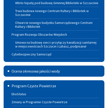
Wbito łopatę pod budowę Gminnej Biblioteki w Szczucinie
Trwa budowa nowego Centrum Kultury i Bibliotek w
Szczucinie
Otwarcie nowego budynku Samorządowego Centrum
Kultury i Bibliotek
Program Rozwoju Obszarów Wiejskich
Umowa na budowę sieci i przyłączy kanalizacji sanitarnej
w miejscowościach Szczucin i Lubasz, podpisana!
Cybebezpieczny Samorząd
Ocena
Ocena okresowa jakości wody
okresowa
Program
jakości
Program Czyste Powietrze
czyste
wody
EkoStatus
powietrze
Zmiany w Programie Czyste Powietrze