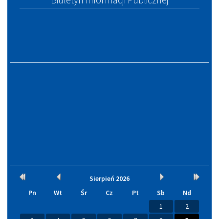
Kalendarium
Rok
Miesiąc
Miesiąc
Rok
Sierpień
2026
wcześniej
wcześniej
później
później
Pn
Wt
Śr
Cz
Pt
Sb
Nd
1
2