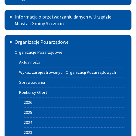
lata
Rodzina
w
2021
Informacja
500+
Powiecie
Informacja o przetwarzaniu danych w Urzędzie
–
o
Miasta i Gminy Szczucin
2030
przetwarzaniu
Szczuciński
Organizacje Pozarządowe
danych
Portal
w
Organizacje Pozarządowe
Aktywnych
Urzędzie
Aktualności
Miasta
Wykaz zarejestrowanych Organizacji Pozarządowych
i
Sprawozdania
Gminy
Konkursy Ofert
Szczucin
2026
2025
2024
2023