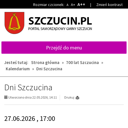
Przejdź
Przejdź
A++
Rozmiar czcionek:
A+
|
Zmień kontrast
A
do
do
głównej
wyszukiwarki
treści
Przejdź do menu
Jesteś tutaj:
Strona główna
»
700 lat Szczucina
»
Kalendarium
»
Dni Szczucina
Dni Szczucina
Utworzono dnia 22.05.2026, 14:11
Drukuj
27.06.2026 , 17:00