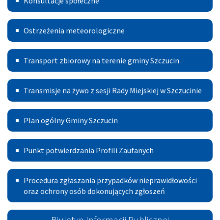
Konsultacje społeczne
Kotłów
Ostrzeżenia
Ostrzeżenia meteorologiczne
meteorologiczne
Transport
Transport zbiorowy na terenie gminy Szczucin
Publiczny
Transmisje
Transmisje na żywo z sesji Rady Miejskiej w Szczucinie
na
Plan
żywo
Plan ogólny Gminy Szczucin
ogólny
z
Punkt
Gminy
sesji
Punkt potwierdzania Profili Zaufanych
potwierdzania
Szczucin
Rady
Procedura
Profili
Miejskiej
Procedura zgłaszania przypadków nieprawidłowości
zgłoszeń
oraz ochrony osób dokonujących zgłoszeń
Zaufanych
w
Szczucinie
Biuletyn Informacji Publicznej