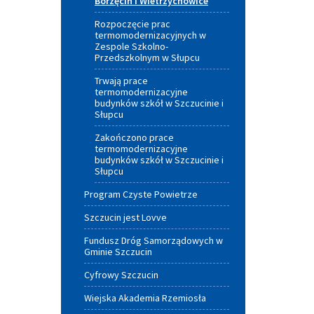
Borzęcin i Wietrzychowice
Rozpoczęcie prac
termomodernizacyjnych w
Zespole Szkolno-
Przedszkolnym w Słupcu
Trwają prace
termomodernizacyjne
budynków szkół w Szczucinie i
Słupcu
Zakończono prace
termomodernizacyjne
budynków szkół w Szczucinie i
Słupcu
Program Czyste Powietrze
Szczucin jest Lovve
Fundusz Dróg Samorządowych w
Gminie Szczucin
Cyfrowy Szczucin
Wiejska Akademia Rzemiosła