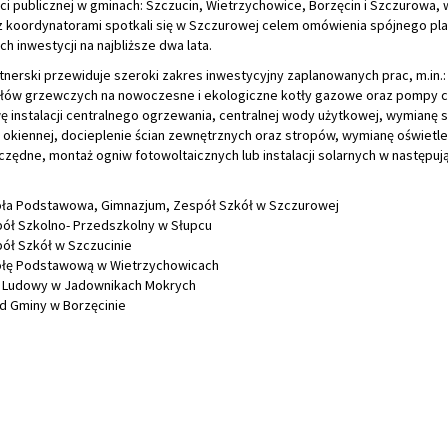
ci publicznej w gminach: Szczucin, Wietrzychowice, Borzęcin i Szczurowa,
z koordynatorami spotkali się w Szczurowej celem omówienia spójnego pl
ych inwestycji na najbliższe dwa lata.
tnerski przewiduje szeroki zakres inwestycyjny zaplanowanych prac, m.in.
tłów grzewczych na nowoczesne i ekologiczne kotły gazowe oraz pompy c
instalacji centralnego ogrzewania, centralnej wody użytkowej, wymianę s
 okiennej, docieplenie ścian zewnętrznych oraz stropów, wymianę oświetle
zędne, montaż ogniw fotowoltaicznych lub instalacji solarnych w następuj
ła Podstawowa, Gimnazjum, Zespół Szkół w Szczurowej
ół Szkolno- Przedszkolny w Słupcu
ół Szkół w Szczucinie
łę Podstawową w Wietrzychowicach
Ludowy w Jadownikach Mokrych
d Gminy w Borzęcinie