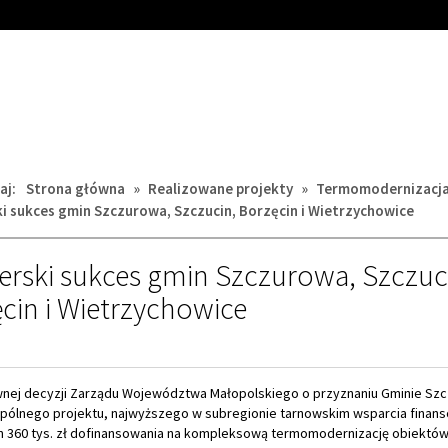
aj:
Strona główna
»
Realizowane projekty
»
Termomodernizacj
i sukces gmin Szczurowa, Szczucin, Borzęcin i Wietrzychowice
erski sukces gmin Szczurowa, Szczuc
cin i Wietrzychowice
nej decyzji Zarządu Województwa Małopolskiego o przyznaniu Gminie Sz
spólnego projektu, najwyższego w subregionie tarnowskim wsparcia finan
n 360 tys. zł dofinansowania na kompleksową termomodernizację obiektó