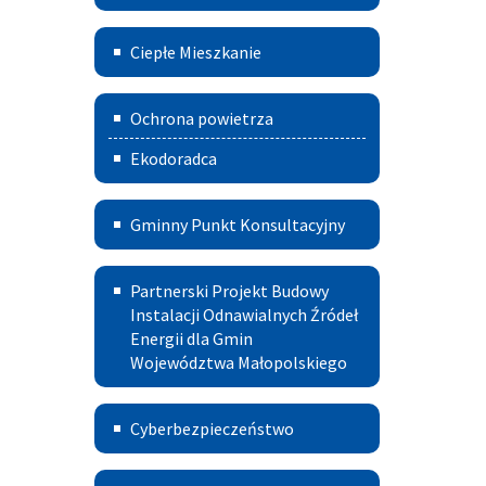
czyste
wody
Ciepłe
powietrze
Ciepłe Mieszkanie
Mieszkanie
Deklaracja
Ochrona powietrza
CEEB
Ekodoradca
-
źródła
Gminny
Gminny Punkt Konsultacyjny
ciepła
Punkt
Partnerski
i spalania
Konsultacyjny
Partnerski Projekt Budowy
Projekt
Instalacji Odnawialnych Źródeł
paliw
w
Energii dla Gmin
Budowy
Szczucinie
Województwa Małopolskiego
Instalacji
Cyberbezpieczeństwo
Odnawialnych
Cyberbezpieczeństwo
Źródeł