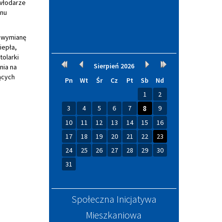
 włodarze
anu
: wymianę
iepła,
tolarki
Kalendarium
Rok
Miesiąc
Miesiąc
Rok
Sierpień
2026
nia na
wcześniej
wcześniej
później
później
ących
Pn
Wt
Śr
Cz
Pt
Sb
Nd
1
2
3
4
5
6
7
8
9
10
11
12
13
14
15
16
17
18
19
20
21
22
23
24
25
26
27
28
29
30
31
Społeczna Inicjatywa
Mieszkaniowa