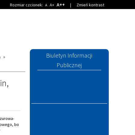
A++
Rozmiar czcionek:
A+
|
Zmień kontrast
A
Biuletyn Informacji
a
»
Publicznej
in,
czurowa-
sowego, bo
w