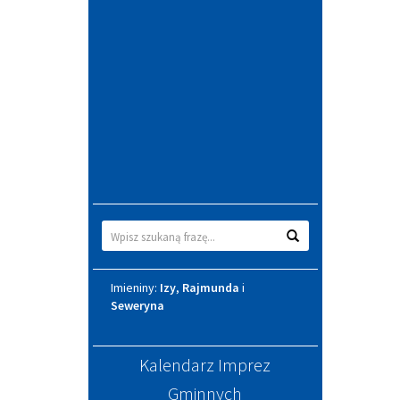
Wyszukiwarka
Wyszukaj
Imieniny
Imieniny:
Izy
,
Rajmunda
i
Seweryna
Kalendarz Imprez
Gminnych