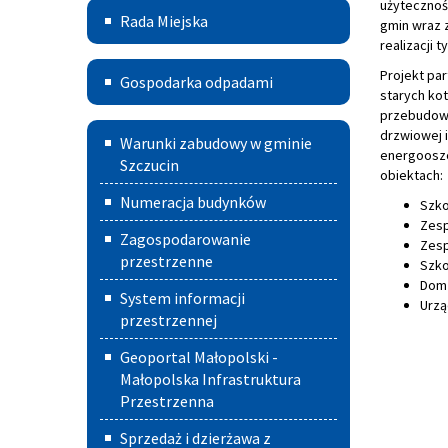
użytecznoś
Rada
Rada Miejska
gmin wraz 
Miejska
realizacji t
Gospodarka
Projekt par
Gospodarka odpadami
starych ko
odpadami
przebudowę 
Warunki
drzwiowej i
Warunki zabudowy w gminie
energooszc
zabudowy
Szczucin
obiektach:
w
Numeracja budynków
Szko
Zesp
Gminie
Zagospodarowanie
Zesp
Szczucin
przestrzenne
Szko
Dom 
System informacji
Urzą
przestrzennej
Geoportal Małopolski -
Małopolska Infrastruktura
Przestrzenna
Sprzedaż i dzierżawa z