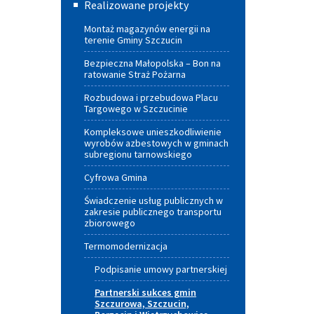
Aktywnych
Realizowane projekty
Miasta
Montaż magazynów energii na
i
terenie Gminy Szczucin
Gminy
Bezpieczna Małopolska – Bon na
ratowanie Straż Pożarna
Szczucin
Rozbudowa i przebudowa Placu
Targowego w Szczucinie
Kompleksowe unieszkodliwienie
wyrobów azbestowych w gminach
subregionu tarnowskiego
Cyfrowa Gmina
Świadczenie usług publicznych w
zakresie publicznego transportu
zbiorowego
Termomodernizacja
Podpisanie umowy partnerskiej
Partnerski sukces gmin
Szczurowa, Szczucin,