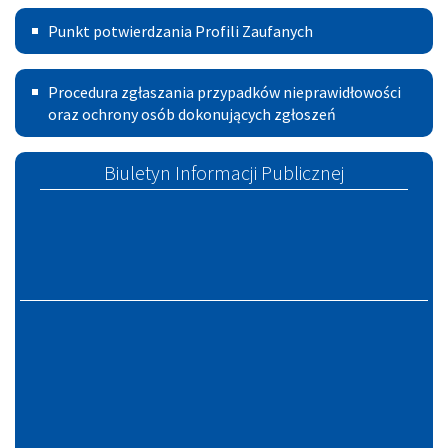
Punkt
Gminy
sesji
Punkt potwierdzania Profili Zaufanych
potwierdzania
Szczucin
Rady
Procedura
Profili
Miejskiej
Procedura zgłaszania przypadków nieprawidłowości
zgłoszeń
oraz ochrony osób dokonujących zgłoszeń
Zaufanych
w
Szczucinie
Biuletyn Informacji Publicznej