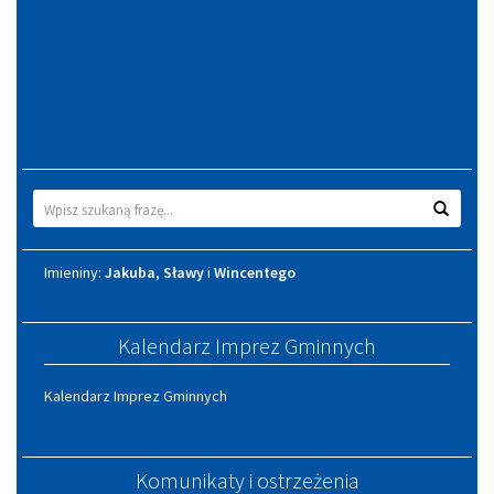
Wyszukiwarka
Wyszuk
Imieniny
Imieniny:
Jakuba
,
Sławy
i
Wincentego
Kalendarz Imprez Gminnych
Kalendarz Imprez Gminnych
Komunikaty i ostrzeżenia