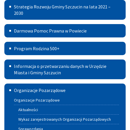
Strategia
Strategia Rozwoju Gminy Szczucin na lata 2021 –
i
Rozwoju
2030
Gmina
Gminy
Szczucin
Darmowa
Darmowa Pomoc Prawna w Powiecie
Szczucin
Pomoc
na
Program
Prawna
Program Rodzina 500+
lata
Rodzina
w
2021
Informacja
500+
Powiecie
Informacja o przetwarzaniu danych w Urzędzie
–
o
Miasta i Gminy Szczucin
2030
przetwarzaniu
Szczuciński
Organizacje Pozarządowe
danych
Portal
w
Organizacje Pozarządowe
Aktywnych
Urzędzie
Aktualności
Miasta
Wykaz zarejestrowanych Organizacji Pozarządowych
i
Sprawozdania