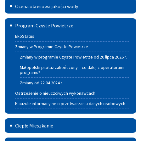
Ocena
Ocena okresowa jakości wody
okresowa
Program
jakości
Program Czyste Powietrze
czyste
wody
EkoStatus
powietrze
Zmiany w Programie Czyste Powietrze
Zmiany w programie Czyste Powietrze od 20 lipca 2026 r.
Małopolski pilotaż zakończony – co dalej z operatorami
programu?
Zmiany od 22.04.2024 r.
Ostrzeżenie o nieuczciwych wykonawcach
Klauzule informacyjne o przetwarzaniu danych osobowych
Ciepłe
Ciepłe Mieszkanie
Mieszkanie