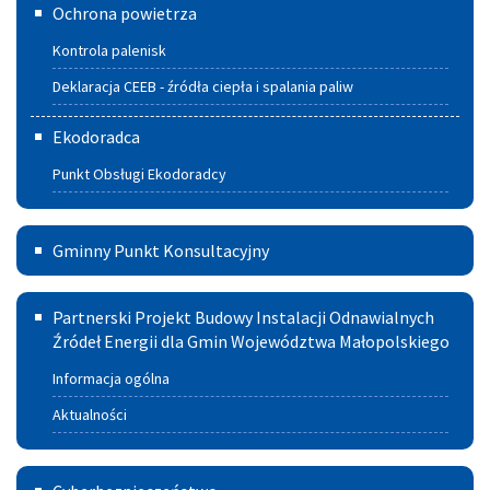
Deklaracja
Ochrona powietrza
CEEB
Kontrola palenisk
-
Deklaracja CEEB - źródła ciepła i spalania paliw
źródła
Ekodoradca
ciepła
Punkt Obsługi Ekodoradcy
i spalania
paliw
Gminny
Gminny Punkt Konsultacyjny
Punkt
Partnerski
Konsultacyjny
Partnerski Projekt Budowy Instalacji Odnawialnych
Projekt
Źródeł Energii dla Gmin Województwa Małopolskiego
w
Budowy
Szczucinie
Informacja ogólna
Instalacji
Aktualności
Odnawialnych
Cyberbezpieczeństwo
Źródeł