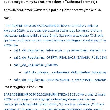
publicznego Gminy Szczucin w zakresie "Ochrona i promocja
zdrowia oraz przeciwdziałanie patologiom społecznym" w 2026
roku
Z
ARZĄDZENIE NR 0050.46.2026 BURMISTRZA SZCZUCINA z dnia 10
kwietnia 2026 r. w sprawie ogłoszenia otwartego konkursu ofert na
realizację zadania publicznego Gminy Szczucin w zakresie "Ochrona
i promocja zdrowia oraz przeciwdziałanie patologiom społecznym" w
2026 roku
zał.1_do_Regulaminu_Informacja_o_przetwarzaniu_danych_oso
zał.2_do_Regulaminu_OFERTA_REALIZACJI_ZADANIA_PUBLICZNE
zał.3_do_Regulaminu_UMOWA
zał.4_do_umowy__zestawienie_dokumentow_ksiegowych
zał.4_do_Regulaminu_SPRAWOZDANIE_Z_WYKONANIA_ZADANIA_
Rozstrzygnięcie konkursu
ZARZĄDZENIE NR 0050.56.2026 BURMISTRZA SZCZUCINA z dnia 11 maja
2026 r. w sprawie rozstrzygnięcia otwartego konkursu ofert na
realizację zadania publicznego Gminy Szczucin w zakresie „Ochrona
i promocja zdrowia oraz przeciwdziałanie patologiom społecznym"