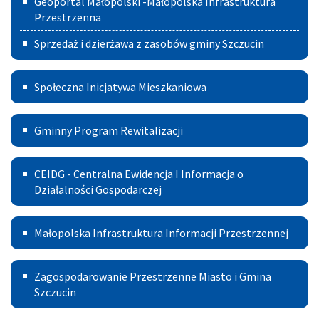
Geoportal Małopolski -Małopolska Infrastruktura
Przestrzenna
Sprzedaż i dzierżawa z zasobów gminy Szczucin
Społeczna
Społeczna Inicjatywa Mieszkaniowa
Inicjatywa
Gminny
Mieszkaniowa
Gminny Program Rewitalizacji
Program
Centralna
Rewitalizacji
CEIDG - Centralna Ewidencja I Informacja o
Ewidencja
Działalności Gospodarczej
I
Małopolska
Małopolska Infrastruktura Informacji Przestrzennej
Informacja
Infrastruktura
o
Zagospodarowanie
Informacji
Zagospodarowanie Przestrzenne Miasto i Gmina
Działalności
Przestrzenne
Szczucin
Przestrzennej
Gospodarczej
Miasto