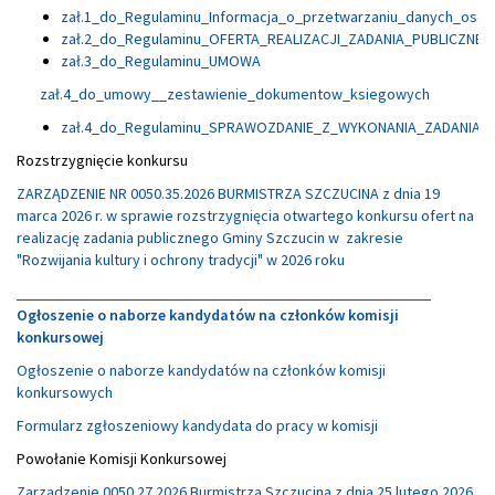
zał.1_do_Regulaminu_Informacja_o_przetwarzaniu_danych_os
zał.2_do_Regulaminu_OFERTA_REALIZACJI_ZADANIA_PUBLICZNE
zał.3_do_Regulaminu_UMOWA
zał.4_do_umowy__zestawienie_dokumentow_ksiegowych
zał.4_do_Regulaminu_SPRAWOZDANIE_Z_WYKONANIA_ZADANIA_
Rozstrzygnięcie konkursu
ZARZĄDZENIE NR 0050.35.2026 BURMISTRZA SZCZUCINA z dnia 19
marca 2026 r. w sprawie rozstrzygnięcia otwartego konkursu ofert na
realizację zadania publicznego Gminy Szczucin w zakresie
"Rozwijania kultury i ochrony tradycji" w 2026 roku
Ogłoszenie o naborze kandydatów na członków komisji
konkursowej
Ogłoszenie o naborze kandydatów na członków komisji
konkursowych
Formularz zgłoszeniowy kandydata do pracy w komisji
Powołanie Komisji Konkursowej
Zarządzenie 0050.27.2026 Burmistrza Szczucina z dnia 25 lutego 2026