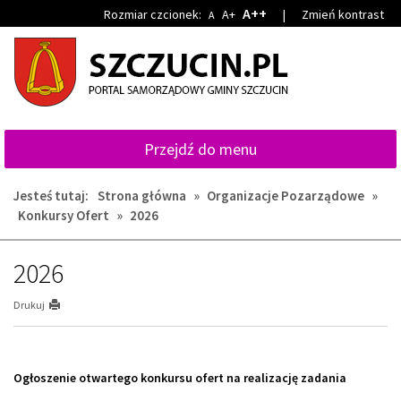
Przejdź
Przejdź
A++
Rozmiar czcionek:
A+
|
Zmień kontrast
A
do
do
głównej
wyszukiwarki
treści
Przejdź do menu
Jesteś tutaj:
Strona główna
»
Organizacje Pozarządowe
»
Konkursy Ofert
»
2026
2026
Drukuj
Ogłoszenie otwartego konkursu ofert na realizację zadania