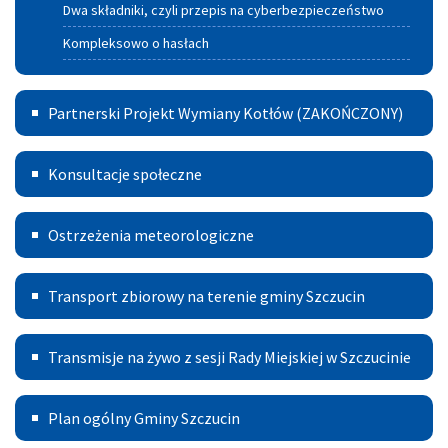
Dwa składniki, czyli przepis na cyberbezpieczeństwo
Kompleksowo o hasłach
Partnerski
Partnerski Projekt Wymiany Kotłów (ZAKOŃCZONY)
Projekt
Konsultacje
Wymiany
Konsultacje społeczne
Kotłów
Ostrzeżenia
Ostrzeżenia meteorologiczne
meteorologiczne
Transport
Transport zbiorowy na terenie gminy Szczucin
Publiczny
Transmisje
Transmisje na żywo z sesji Rady Miejskiej w Szczucinie
na
Plan
żywo
Plan ogólny Gminy Szczucin
ogólny
z