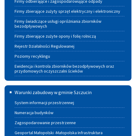
Firmy odbierające i zagospodarowujące odpady
Firmy zbierające zużyty sprzęt elektryczny i elektroniczny
Firmy świadczące usługi opróżniania zbiorników
bezodpływowych
Firmy zbierające zużyte opony i folię rolniczą
Rejestr Działalności Regulowanej
Poziomy recyklingu
Ewidencja i kontrola zbiorników bezodpływowych oraz
przydomowych oczyszczalni ścieków
Warunki
Warunki zabudowy w gminie Szczucin
zabudowy
System informacji przestrzennej
w
Numeracja budynków
Gminie
Zagospodarowanie przestrzenne
Szczucin
Geoportal Małopolski -Małopolska Infrastruktura