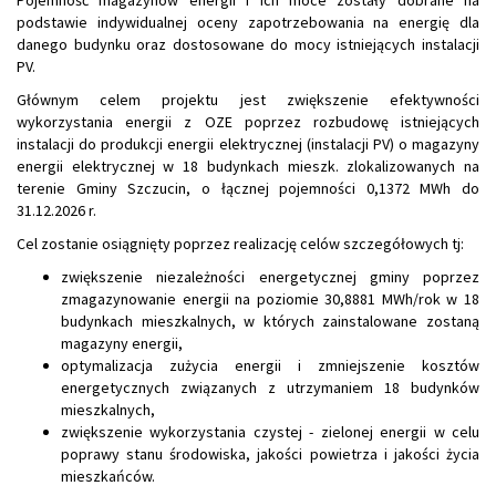
Pojemność magazynów energii i ich moce zostały dobrane na
podstawie indywidualnej oceny zapotrzebowania na energię dla
danego budynku oraz dostosowane do mocy istniejących instalacji
PV.
Głównym celem projektu jest zwiększenie efektywności
wykorzystania energii z OZE poprzez rozbudowę istniejących
instalacji do produkcji energii elektrycznej (instalacji PV) o magazyny
energii elektrycznej w 18 budynkach mieszk. zlokalizowanych na
terenie Gminy Szczucin, o łącznej pojemności 0,1372 MWh do
31.12.2026 r.
Cel zostanie osiągnięty poprzez realizację celów szczegółowych tj:
zwiększenie niezależności energetycznej gminy poprzez
zmagazynowanie energii na poziomie 30,8881 MWh/rok w 18
budynkach mieszkalnych, w których zainstalowane zostaną
magazyny energii,
optymalizacja zużycia energii i zmniejszenie kosztów
energetycznych związanych z utrzymaniem 18 budynków
mieszkalnych,
zwiększenie wykorzystania czystej - zielonej energii w celu
poprawy stanu środowiska, jakości powietrza i jakości życia
mieszkańców.