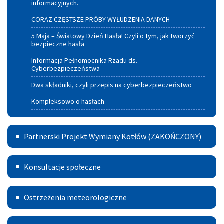
informacyjnych.
CORAZ CZĘSTSZE PRÓBY WYŁUDZENIA DANYCH
5 Maja – Światowy Dzień Hasła! Czyli o tym, jak tworzyć
bezpieczne hasła
Informacja Pełnomocnika Rządu ds.
Cyberbezpieczeństwa
Dwa składniki, czyli przepis na cyberbezpieczeństwo
Kompleksowo o hasłach
Partnerski
Partnerski Projekt Wymiany Kotłów (ZAKOŃCZONY)
Projekt
Konsultacje
Wymiany
Konsultacje społeczne
Kotłów
Ostrzeżenia
Ostrzeżenia meteorologiczne
meteorologiczne