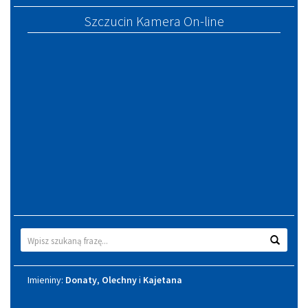
Szczucin Kamera On-line
Wyszukiwarka
Wyszuk
Imieniny
Imieniny:
Donaty
,
Olechny
i
Kajetana