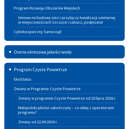
Program Rozwoju Obszarów Wiejskich
Umowa na budowę sieci i przyłączy kanalizacji sanitarnej
w miejscowościach Szczucin i Lubasz, podpisana!
Cybebezpieczny Samorząd
Ocena
Ocena okresowa jakości wody
okresowa
Program
jakości
Program Czyste Powietrze
czyste
wody
EkoStatus
powietrze
Zmiany w Programie Czyste Powietrze
Zmiany w programie Czyste Powietrze od 20 lipca 2026 r.
Małopolski pilotaż zakończony – co dalej z operatorami
programu?
Zmiany od 22.04.2024 r.