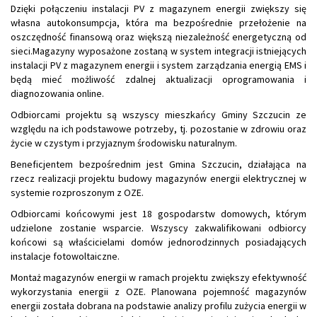
Dzięki połączeniu instalacji PV z magazynem energii zwiększy się
własna autokonsumpcja, która ma bezpośrednie przełożenie na
oszczędność finansową oraz większą niezależność energetyczną od
sieci.Magazyny wyposażone zostaną w system integracji istniejących
instalacji PV z magazynem energii i system zarządzania energią EMS i
będą mieć możliwość zdalnej aktualizacji oprogramowania i
diagnozowania online.
Odbiorcami projektu są wszyscy mieszkańcy Gminy Szczucin ze
względu na ich podstawowe potrzeby, tj. pozostanie w zdrowiu oraz
życie w czystym i przyjaznym środowisku naturalnym.
Beneficjentem bezpośrednim jest Gmina Szczucin, działająca na
rzecz realizacji projektu budowy magazynów energii elektrycznej w
systemie rozproszonym z OZE.
Odbiorcami końcowymi jest 18 gospodarstw domowych, którym
udzielone zostanie wsparcie. Wszyscy zakwalifikowani odbiorcy
końcowi są właścicielami domów jednorodzinnych posiadających
instalacje fotowoltaiczne.
Montaż magazynów energii w ramach projektu zwiększy efektywność
wykorzystania energii z OZE. Planowana pojemność magazynów
energii została dobrana na podstawie analizy profilu zużycia energii w