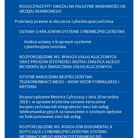
ROZLICZYŁEŚ PIT? UWAŻAJ NA FAŁSZYWE WIADOMOŚCI OD
URZĘDU SKARBOWEGO
Podstawy prawne w obszarze cyberbezpieczeństwa
USTAWA O KRAJOWYM SYSTEMIE CYBERBEZPIECZEŃSTWA
Analiza ustawy o krajowym systemie
cyberbezpieczeństwa
ROZPORZĄDZENIE WS. WYKAZU USŁUG KLUCZOWYCH
ORAZ PROGÓW ISTOTNOŚCI SKUTKU ZAKŁÓCAJĄCEGO
INCYDENTU DLA ŚWIADCZENIA USŁUG KLUCZOWYCH.
ISTOTNE NARUSZENIA BEZPIECZEŃSTWA
TELEKOMUNIKACYJNEGO – NOWY WZÓR FORMULARZA I
KRYTERIA
Rozporządzenie Ministra Cyfryzacji z dnia 20 września
2018 r. w sprawie kryteriów uznania naruszenia
bezpieczeństwa lub integralności sieci lub usług
telekomunikacyjnych za naruszenie o istotnym wpływie
na funkcjonowanie sieci lub usług
ROZPORZĄDZENIE WS. RODZAJÓW DOKUMENTACJI
DOTYCZĄCEJ CYBERBEZPIECZEŃSTWA SYSTEMU
INFORMACYJNEGO WYKORZYSTYWANEGO DO