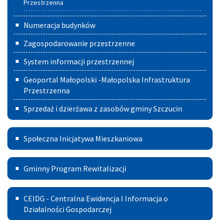
Przestrzenna
Numeracja budynków
Zagospodarowanie przestrzenne
System informacji przestrzennej
Geoportal Małopolski -Małopolska Infrastruktura
Przestrzenna
Sprzedaż i dzierżawa z zasobów gminy Szczucin
Społeczna
Społeczna Inicjatywa Mieszkaniowa
Inicjatywa
Gminny
Mieszkaniowa
Gminny Program Rewitalizacji
Program
Centralna
Rewitalizacji
CEIDG - Centralna Ewidencja I Informacja o
Ewidencja
Działalności Gospodarczej