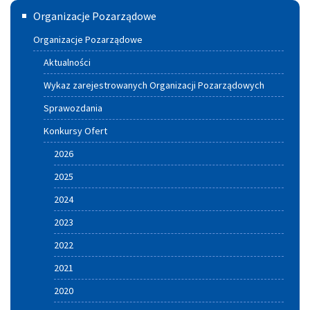
Szczuciński
Organizacje Pozarządowe
danych
Portal
w
Organizacje Pozarządowe
Aktywnych
Urzędzie
Aktualności
Miasta
Wykaz zarejestrowanych Organizacji Pozarządowych
i
Sprawozdania
Gminy
Konkursy Ofert
Szczucin
2026
2025
2024
2023
2022
2021
2020