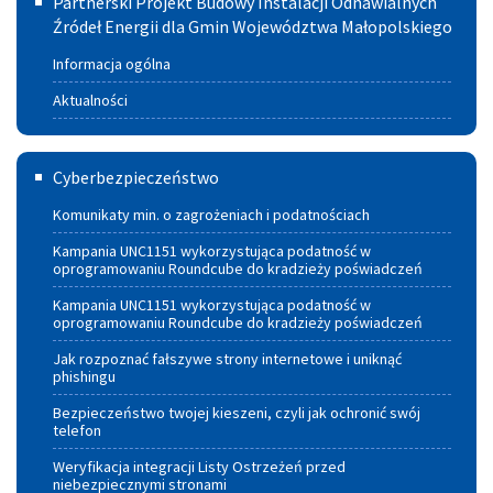
Partnerski Projekt Budowy Instalacji Odnawialnych
Projekt
Źródeł Energii dla Gmin Województwa Małopolskiego
w
Budowy
Szczucinie
Informacja ogólna
Instalacji
Aktualności
Odnawialnych
Cyberbezpieczeństwo
Źródeł
Cyberbezpieczeństwo
Energii
Komunikaty min. o zagrożeniach i podatnościach
dla
Kampania UNC1151 wykorzystująca podatność w
oprogramowaniu Roundcube do kradzieży poświadczeń
Gmin
Kampania UNC1151 wykorzystująca podatność w
Województwa
oprogramowaniu Roundcube do kradzieży poświadczeń
Małopolskiego
Jak rozpoznać fałszywe strony internetowe i uniknąć
phishingu
Bezpieczeństwo twojej kieszeni, czyli jak ochronić swój
telefon
Weryfikacja integracji Listy Ostrzeżeń przed
niebezpiecznymi stronami