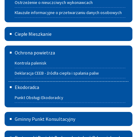
Ostrzeżenie o nieuczciwych wykonawcach
Klauzule informacyjne o przetwarzaniu danych osobowych
Ciepłe
Ciepłe Mieszkanie
Mieszkanie
Deklaracja
Ochrona powietrza
CEEB
Kontrola palenisk
-
Deklaracja CEEB - źródła ciepła i spalania paliw
źródła
Ekodoradca
ciepła
Punkt Obsługi Ekodoradcy
i spalania
paliw
Gminny
Gminny Punkt Konsultacyjny
Punkt
Partnerski
Konsultacyjny