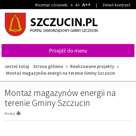
Przejdź
Przejdź
A++
Rozmiar czcionek:
A+
|
Zmień kontrast
A
do
do
głównej
wyszukiwarki
treści
Przejdź do menu
Jesteś tutaj:
Strona główna
»
Realizowane projekty
»
Montaż magazynów energii na terenie Gminy Szczucin
Montaż magazynów energii na
terenie Gminy Szczucin
Drukuj