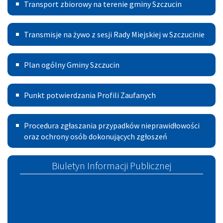
Transport
Transport zbiorowy na terenie gminy Szczucin
Publiczny
Transmisje
Transmisje na żywo z sesji Rady Miejskiej w Szczucinie
na
Plan
żywo
Plan ogólny Gminy Szczucin
ogólny
z
Punkt
Gminy
sesji
Punkt potwierdzania Profili Zaufanych
potwierdzania
Szczucin
Rady
Procedura
Profili
Miejskiej
Procedura zgłaszania przypadków nieprawidłowości
zgłoszeń
oraz ochrony osób dokonujących zgłoszeń
Zaufanych
w
Szczucinie
Biuletyn Informacji Publicznej