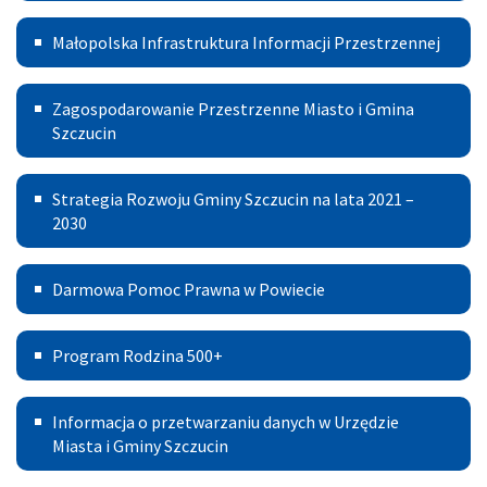
I
Małopolska
Małopolska Infrastruktura Informacji Przestrzennej
Informacja
Infrastruktura
o
Zagospodarowanie
Informacji
Zagospodarowanie Przestrzenne Miasto i Gmina
Działalności
Przestrzenne
Szczucin
Przestrzennej
Gospodarczej
Miasto
Strategia
Strategia Rozwoju Gminy Szczucin na lata 2021 –
i
Rozwoju
2030
Gmina
Gminy
Szczucin
Darmowa
Darmowa Pomoc Prawna w Powiecie
Szczucin
Pomoc
na
Program
Prawna
Program Rodzina 500+
lata
Rodzina
w
2021
Informacja
500+
Powiecie
Informacja o przetwarzaniu danych w Urzędzie
–
o
Miasta i Gminy Szczucin
2030
przetwarzaniu