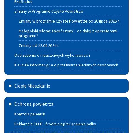
EkoStatus
powietrze
Zmiany w Programie Czyste Powietrze
Zmiany w programie Czyste Powietrze od 20 lipca 2026 r.
Małopolski pilotaż zakończony – co dalej z operatorami
programu?
Zmiany od 22.04.2024 r.
Ostrzeżenie o nieuczciwych wykonawcach
Klauzule informacyjne o przetwarzaniu danych osobowych
Ciepłe
Ciepłe Mieszkanie
Mieszkanie
Deklaracja
Ochrona powietrza
CEEB
Kontrola palenisk
-
Deklaracja CEEB - źródła ciepła i spalania paliw
źródła