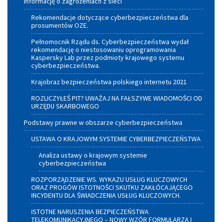
Informację o zagrożeniach z sieci
Rekomendacje dotyczące cyberbezpieczeństwa dla
prosumentów OZE.
Pełnomocnik Rządu ds. Cyberbezpieczeństwa wydał
rekomendację o niestosowaniu oprogramowania
Kaspersky Lab przez podmioty krajowego systemu
cyberbezpieczeństwa.
Krajobraz bezpieczeństwa polskiego internetu 2021
ROZLICZYŁEŚ PIT? UWAŻAJ NA FAŁSZYWE WIADOMOŚCI OD
URZĘDU SKARBOWEGO
Podstawy prawne w obszarze cyberbezpieczeństwa
USTAWA O KRAJOWYM SYSTEMIE CYBERBEZPIECZEŃSTWA
Analiza ustawy o krajowym systemie
cyberbezpieczeństwa
ROZPORZĄDZENIE WS. WYKAZU USŁUG KLUCZOWYCH
ORAZ PROGÓW ISTOTNOŚCI SKUTKU ZAKŁÓCAJĄCEGO
INCYDENTU DLA ŚWIADCZENIA USŁUG KLUCZOWYCH.
ISTOTNE NARUSZENIA BEZPIECZEŃSTWA
TELEKOMUNIKACYJNEGO – NOWY WZÓR FORMULARZA I