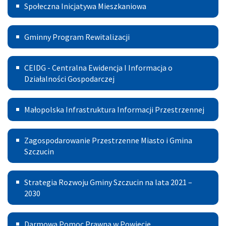
Społeczna
Społeczna Inicjatywa Mieszkaniowa
Inicjatywa
Gminny
Mieszkaniowa
Gminny Program Rewitalizacji
Program
Centralna
Rewitalizacji
CEIDG - Centralna Ewidencja I Informacja o
Ewidencja
Działalności Gospodarczej
I
Małopolska
Małopolska Infrastruktura Informacji Przestrzennej
Informacja
Infrastruktura
o
Zagospodarowanie
Informacji
Zagospodarowanie Przestrzenne Miasto i Gmina
Działalności
Przestrzenne
Szczucin
Przestrzennej
Gospodarczej
Miasto
Strategia
Strategia Rozwoju Gminy Szczucin na lata 2021 –
i
Rozwoju
2030
Gmina
Gminy
Szczucin
Darmowa
Darmowa Pomoc Prawna w Powiecie