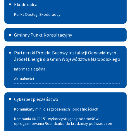
Ekodoradca
ciepła
Punkt Obsługi Ekodoradcy
i spalania
paliw
Gminny
Gminny Punkt Konsultacyjny
Punkt
Partnerski
Konsultacyjny
Partnerski Projekt Budowy Instalacji Odnawialnych
Projekt
Źródeł Energii dla Gmin Województwa Małopolskiego
w
Budowy
Szczucinie
Informacja ogólna
Instalacji
Aktualności
Odnawialnych
Cyberbezpieczeństwo
Źródeł
Cyberbezpieczeństwo
Energii
Komunikaty min. o zagrożeniach i podatnościach
dla
Kampania UNC1151 wykorzystująca podatność w
oprogramowaniu Roundcube do kradzieży poświadczeń
Gmin