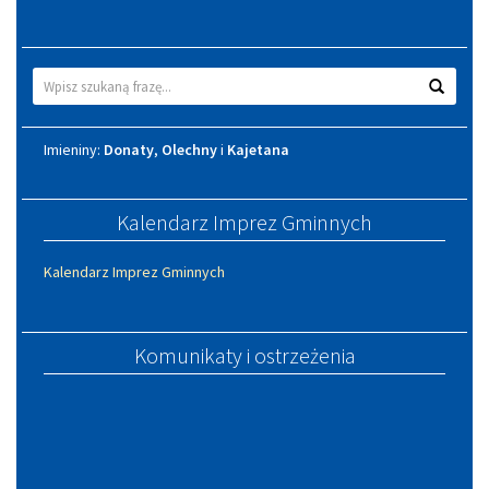
Wyszukiwarka
Wyszuk
Imieniny
Imieniny:
Donaty
,
Olechny
i
Kajetana
Kalendarz Imprez Gminnych
Kalendarz Imprez Gminnych
Komunikaty i ostrzeżenia