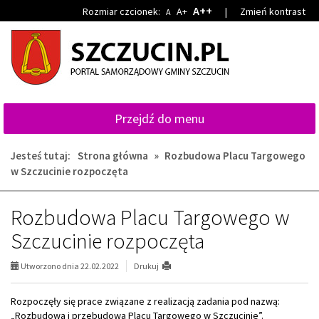
Przejdź
Przejdź
A++
Rozmiar czcionek:
A+
|
Zmień kontrast
A
do
do
głównej
wyszukiwarki
treści
Przejdź do menu
Jesteś tutaj:
Strona główna
»
Rozbudowa Placu Targowego
w Szczucinie rozpoczęta
Rozbudowa Placu Targowego w
Szczucinie rozpoczęta
Utworzono dnia 22.02.2022
Drukuj
Rozpoczęły się prace związane z realizacją zadania pod nazwą:
„Rozbudowa i przebudowa Placu Targowego w Szczucinie”.