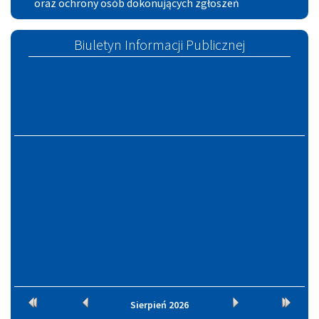
zgłoszeń
oraz ochrony osób dokonujących zgłoszeń
Zaufanych
w
Szczucinie
Biuletyn Informacji Publicznej
Kalendarium
Rok
Miesiąc
Miesiąc
Rok
Sierpień
2026
wcześniej
wcześniej
później
później