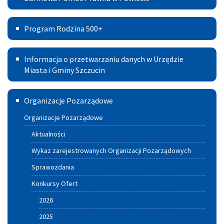
Szczucin
Pomoc
na
Program
Prawna
Program Rodzina 500+
lata
Rodzina
w
2021
Informacja
500+
Powiecie
Informacja o przetwarzaniu danych w Urzędzie
–
o
Miasta i Gminy Szczucin
2030
przetwarzaniu
Szczuciński
Organizacje Pozarządowe
danych
Portal
w
Organizacje Pozarządowe
Aktywnych
Urzędzie
Aktualności
Miasta
Wykaz zarejestrowanych Organizacji Pozarządowych
i
Sprawozdania
Gminy
Konkursy Ofert
Szczucin
2026
2025