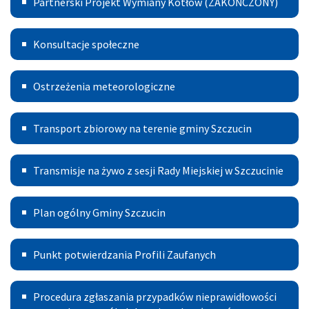
Partnerski Projekt Wymiany Kotłów (ZAKOŃCZONY)
Projekt
Konsultacje
Wymiany
Konsultacje społeczne
Kotłów
Ostrzeżenia
Ostrzeżenia meteorologiczne
meteorologiczne
Transport
Transport zbiorowy na terenie gminy Szczucin
Publiczny
Transmisje
Transmisje na żywo z sesji Rady Miejskiej w Szczucinie
na
Plan
żywo
Plan ogólny Gminy Szczucin
ogólny
z
Punkt
Gminy
sesji
Punkt potwierdzania Profili Zaufanych
potwierdzania
Szczucin
Rady
Procedura
Profili
Miejskiej
Procedura zgłaszania przypadków nieprawidłowości