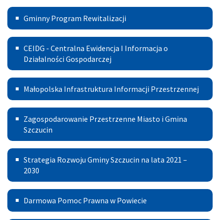
Inicjatywa
Gminny
Mieszkaniowa
Gminny Program Rewitalizacji
Program
Centralna
Rewitalizacji
CEIDG - Centralna Ewidencja I Informacja o
Ewidencja
Działalności Gospodarczej
I
Małopolska
Małopolska Infrastruktura Informacji Przestrzennej
Informacja
Infrastruktura
o
Zagospodarowanie
Informacji
Zagospodarowanie Przestrzenne Miasto i Gmina
Działalności
Przestrzenne
Szczucin
Przestrzennej
Gospodarczej
Miasto
Strategia
Strategia Rozwoju Gminy Szczucin na lata 2021 –
i
Rozwoju
2030
Gmina
Gminy
Szczucin
Darmowa
Darmowa Pomoc Prawna w Powiecie
Szczucin
Pomoc
na