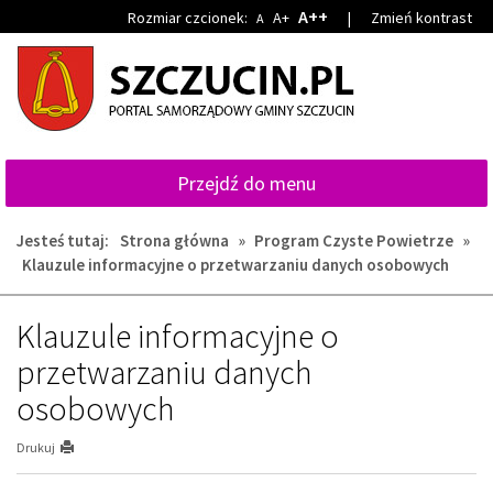
Przejdź
Przejdź
A++
Rozmiar czcionek:
A+
|
Zmień kontrast
A
do
do
głównej
wyszukiwarki
treści
Przejdź do menu
Jesteś tutaj:
Strona główna
»
Program Czyste Powietrze
»
Klauzule informacyjne o przetwarzaniu danych osobowych
Klauzule informacyjne o
przetwarzaniu danych
osobowych
Drukuj