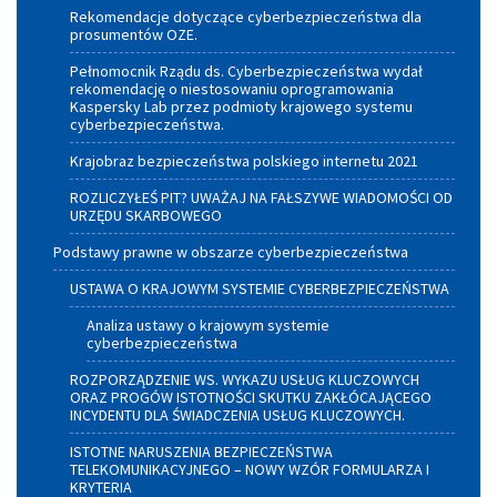
Rekomendacje dotyczące cyberbezpieczeństwa dla
prosumentów OZE.
Pełnomocnik Rządu ds. Cyberbezpieczeństwa wydał
rekomendację o niestosowaniu oprogramowania
Kaspersky Lab przez podmioty krajowego systemu
cyberbezpieczeństwa.
Krajobraz bezpieczeństwa polskiego internetu 2021
ROZLICZYŁEŚ PIT? UWAŻAJ NA FAŁSZYWE WIADOMOŚCI OD
URZĘDU SKARBOWEGO
Podstawy prawne w obszarze cyberbezpieczeństwa
USTAWA O KRAJOWYM SYSTEMIE CYBERBEZPIECZEŃSTWA
Analiza ustawy o krajowym systemie
cyberbezpieczeństwa
ROZPORZĄDZENIE WS. WYKAZU USŁUG KLUCZOWYCH
ORAZ PROGÓW ISTOTNOŚCI SKUTKU ZAKŁÓCAJĄCEGO
INCYDENTU DLA ŚWIADCZENIA USŁUG KLUCZOWYCH.
ISTOTNE NARUSZENIA BEZPIECZEŃSTWA
TELEKOMUNIKACYJNEGO – NOWY WZÓR FORMULARZA I
KRYTERIA