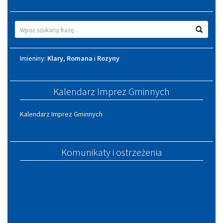
Wyszukiwarka
Wyszuk
Imieniny
Imieniny:
Klary
,
Romana
i
Rozyny
Kalendarz Imprez Gminnych
Kalendarz Imprez Gminnych
Komunikaty i ostrzeżenia