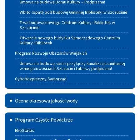
Umowa na budowę Domu Kultury – Podpisana!
Wbito łopatę pod budowę Gminnej Biblioteki w Szczucinie
Trwa budowa nowego Centrum Kultury i Bibliotek w
Szczucinie
Otwarcie nowego budynku Samorządowego Centrum
Kultury i Bibliotek
Program Rozwoju Obszarów Wiejskich
Umowa na budowę sieci i przyłączy kanalizacji sanitarnej
w miejscowościach Szczucin i Lubasz, podpisana!
Cybebezpieczny Samorząd
Ocena
Ocena okresowa jakości wody
okresowa
Program
jakości
Program Czyste Powietrze
czyste
wody
EkoStatus
powietrze