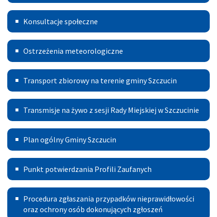
Projekt
Konsultacje
Wymiany
Konsultacje społeczne
Kotłów
Ostrzeżenia
Ostrzeżenia meteorologiczne
meteorologiczne
Transport
Transport zbiorowy na terenie gminy Szczucin
Publiczny
Transmisje
Transmisje na żywo z sesji Rady Miejskiej w Szczucinie
na
Plan
żywo
Plan ogólny Gminy Szczucin
ogólny
z
Punkt
Gminy
sesji
Punkt potwierdzania Profili Zaufanych
potwierdzania
Szczucin
Rady
Procedura
Profili
Miejskiej
Procedura zgłaszania przypadków nieprawidłowości
zgłoszeń
oraz ochrony osób dokonujących zgłoszeń
Zaufanych
w