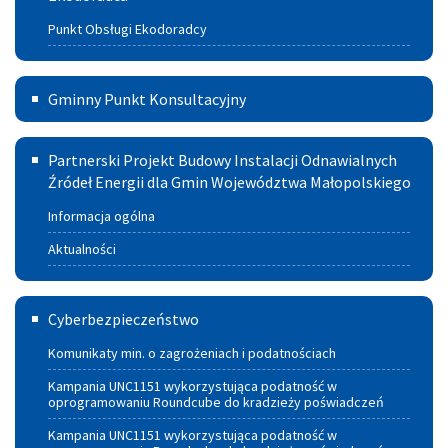
ciepła
Punkt Obsługi Ekodoradcy
i spalania
paliw
Gminny
Gminny Punkt Konsultacyjny
Punkt
Partnerski
Konsultacyjny
Partnerski Projekt Budowy Instalacji Odnawialnych
Projekt
Źródeł Energii dla Gmin Województwa Małopolskiego
w
Budowy
Szczucinie
Informacja ogólna
Instalacji
Aktualności
Odnawialnych
Cyberbezpieczeństwo
Źródeł
Cyberbezpieczeństwo
Energii
Komunikaty min. o zagrożeniach i podatnościach
dla
Kampania UNC1151 wykorzystująca podatność w
oprogramowaniu Roundcube do kradzieży poświadczeń
Gmin
Kampania UNC1151 wykorzystująca podatność w
Województwa