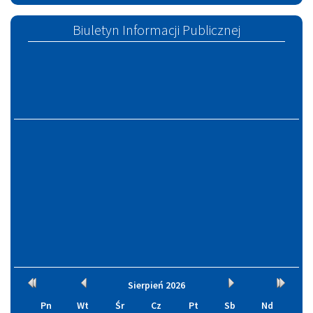
Szczucinie
Biuletyn Informacji Publicznej
Kalendarium
Rok
Miesiąc
Miesiąc
Rok
Sierpień
2026
wcześniej
wcześniej
później
później
Pn
Wt
Śr
Cz
Pt
Sb
Nd