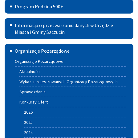
Program
Prawna
Program Rodzina 500+
lata
Rodzina
w
2021
Informacja
500+
Powiecie
Informacja o przetwarzaniu danych w Urzędzie
–
o
Miasta i Gminy Szczucin
2030
przetwarzaniu
Szczuciński
Organizacje Pozarządowe
danych
Portal
w
Organizacje Pozarządowe
Aktywnych
Urzędzie
Aktualności
Miasta
Wykaz zarejestrowanych Organizacji Pozarządowych
i
Sprawozdania
Gminy
Konkursy Ofert
Szczucin
2026
2025
2024