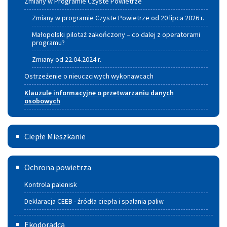
Zmiany w Programie Czyste Powietrze
Zmiany w programie Czyste Powietrze od 20 lipca 2026 r.
Małopolski pilotaż zakończony – co dalej z operatorami
programu?
Zmiany od 22.04.2024 r.
Ostrzeżenie o nieuczciwych wykonawcach
Klauzule informacyjne o przetwarzaniu danych
osobowych
Ciepłe
Ciepłe Mieszkanie
Mieszkanie
Deklaracja
Ochrona powietrza
CEEB
Kontrola palenisk
-
Deklaracja CEEB - źródła ciepła i spalania paliw
źródła
Ekodoradca