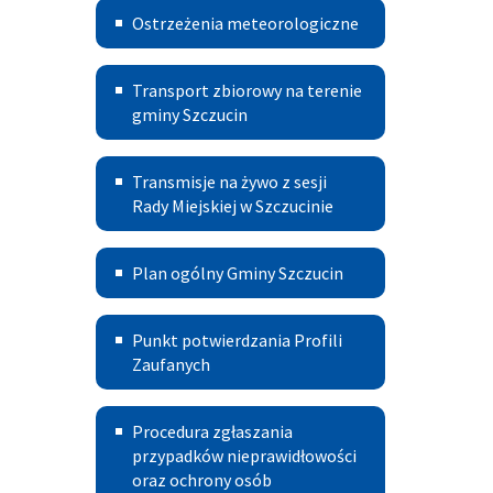
Małopolskiego
Ostrzeżenia
Ostrzeżenia meteorologiczne
meteorologiczne
Transport
Transport zbiorowy na terenie
Publiczny
gminy Szczucin
Transmisje
Transmisje na żywo z sesji
na
Rady Miejskiej w Szczucinie
żywo
Plan
Plan ogólny Gminy Szczucin
z
ogólny
sesji
Punkt
Gminy
Punkt potwierdzania Profili
Rady
potwierdzania
Zaufanych
Szczucin
Miejskiej
Profili
w
Procedura
Procedura zgłaszania
Zaufanych
Szczucinie
zgłoszeń
przypadków nieprawidłowości
oraz ochrony osób