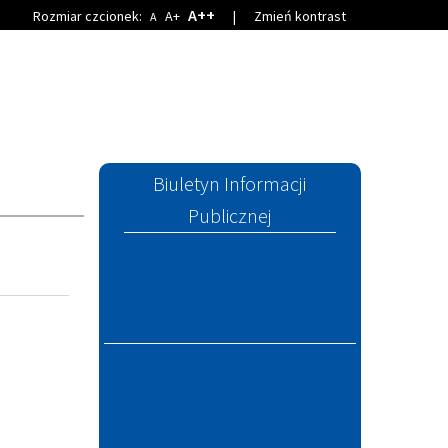
A++
Rozmiar czcionek:
A+
|
Zmień kontrast
A
Biuletyn Informacji
Publicznej