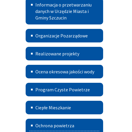
–
Informacja
500+
Informacja o przetwarzaniu
2030
o
danych w Urzędzie Miasta i
Gminy Szczucin
przetwarzaniu
danych
Szczuciński
Organizacje Pozarządowe
w
Portal
Urzędzie
Termomodernizacja
Aktywnych
Realizowane projekty
Miasta
i
Ocena
Ocena okresowa jakości wody
Gminy
okresowa
Szczucin
Program
jakości
Program Czyste Powietrze
czyste
wody
Ciepłe
powietrze
Ciepłe Mieszkanie
Mieszkanie
Deklaracja
Ochrona powietrza