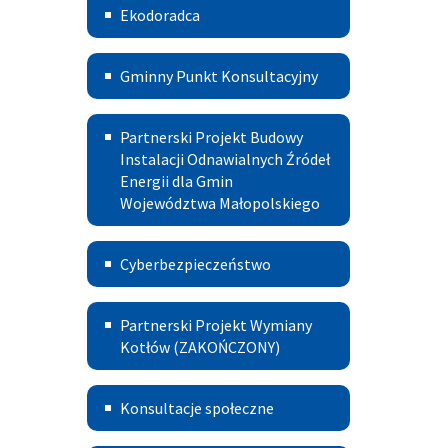
CEEB
Ekodoradca
-
źródła
Gminny
Gminny Punkt Konsultacyjny
ciepła
Punkt
Partnerski
i spalania
Konsultacyjny
Partnerski Projekt Budowy
Projekt
Instalacji Odnawialnych Źródeł
paliw
w
Energii dla Gmin
Budowy
Szczucinie
Województwa Małopolskiego
Instalacji
Cyberbezpieczeństwo
Odnawialnych
Cyberbezpieczeństwo
Źródeł
Partnerski
Energii
Partnerski Projekt Wymiany
Projekt
Kotłów (ZAKOŃCZONY)
dla
Wymiany
Gmin
Konsultacje
Konsultacje społeczne
Kotłów
Województwa