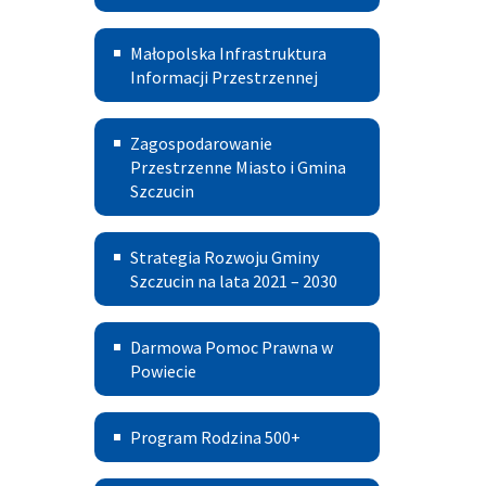
I
Informacja
Małopolska
Małopolska Infrastruktura
o
Infrastruktura
Informacji Przestrzennej
Działalności
Informacji
Zagospodarowanie
Gospodarczej
Zagospodarowanie
Przestrzennej
Przestrzenne
Przestrzenne Miasto i Gmina
Szczucin
Miasto
i
Strategia
Strategia Rozwoju Gminy
Gmina
Rozwoju
Szczucin na lata 2021 – 2030
Szczucin
Gminy
Darmowa
Darmowa Pomoc Prawna w
Szczucin
Pomoc
Powiecie
na
Prawna
lata
Program
Program Rodzina 500+
w
2021
Rodzina
Powiecie