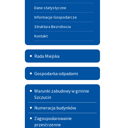
Dane statystyczne
Informacje Gospodarcze
Struktura Bezrobocia
Kontakt
Rada
Rada Miejska
Miejska
Gospodarka
Gospodarka odpadami
odpadami
Warunki
Warunki zabudowy w gminie
zabudowy
Szczucin
w
Numeracja budynków
Gminie
Zagospodarowanie
Szczucin
przestrzenne