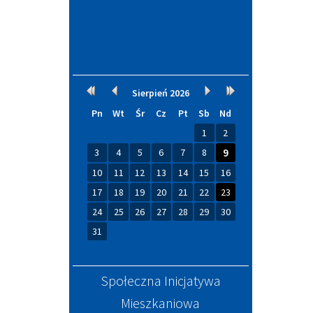
Kalendarium
Rok
Miesiąc
Miesiąc
Rok
Sierpień
2026
wcześniej
wcześniej
później
później
Pn
Wt
Śr
Cz
Pt
Sb
Nd
1
2
3
4
5
6
7
8
9
10
11
12
13
14
15
16
17
18
19
20
21
22
23
24
25
26
27
28
29
30
31
Społeczna Inicjatywa
Mieszkaniowa