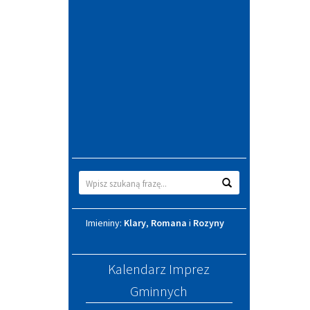
Wyszukiwarka
Wyszukaj
Imieniny
Imieniny:
Klary
,
Romana
i
Rozyny
Kalendarz Imprez
Gminnych