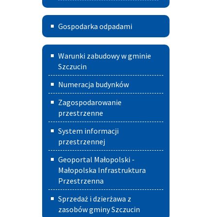
Gospodarka
Gospodarka odpadami
odpadami
Warunki
Warunki zabudowy w gminie
zabudowy
Szczucin
w
Numeracja budynków
Gminie
Zagospodarowanie
Szczucin
przestrzenne
System informacji
przestrzennej
Geoportal Małopolski -
Małopolska Infrastruktura
Przestrzenna
Sprzedaż i dzierżawa z
zasobów gminy Szczucin