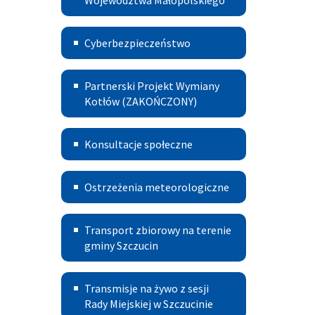
Województwa Małopolskiego
Instalacji
Cyberbezpieczeństwo
Odnawialnych
Cyberbezpieczeństwo
Źródeł
Partnerski
Energii
Partnerski Projekt Wymiany
Projekt
Kotłów (ZAKOŃCZONY)
dla
Wymiany
Gmin
Konsultacje
Konsultacje społeczne
Kotłów
Województwa
Małopolskiego
Ostrzeżenia
Ostrzeżenia meteorologiczne
meteorologiczne
Transport
Transport zbiorowy na terenie
Publiczny
gminy Szczucin
Transmisje
Transmisje na żywo z sesji
na
Rady Miejskiej w Szczucinie