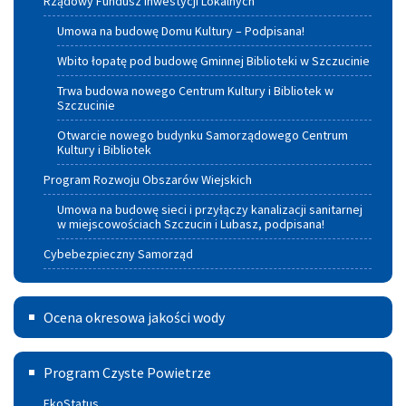
Rządowy Fundusz Inwestycji Lokalnych
Umowa na budowę Domu Kultury – Podpisana!
Wbito łopatę pod budowę Gminnej Biblioteki w Szczucinie
Trwa budowa nowego Centrum Kultury i Bibliotek w
Szczucinie
Otwarcie nowego budynku Samorządowego Centrum
Kultury i Bibliotek
Program Rozwoju Obszarów Wiejskich
Umowa na budowę sieci i przyłączy kanalizacji sanitarnej
w miejscowościach Szczucin i Lubasz, podpisana!
Cybebezpieczny Samorząd
Ocena
Ocena okresowa jakości wody
okresowa
Program
jakości
Program Czyste Powietrze
czyste
wody
EkoStatus