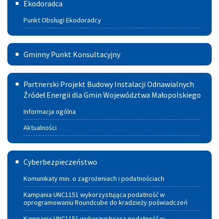
Ekodoradca
ciepła
Punkt Obsługi Ekodoradcy
i spalania
paliw
Gminny
Gminny Punkt Konsultacyjny
Punkt
Partnerski
Konsultacyjny
Partnerski Projekt Budowy Instalacji Odnawialnych
Projekt
Źródeł Energii dla Gmin Województwa Małopolskiego
w
Budowy
Szczucinie
Informacja ogólna
Instalacji
Aktualności
Odnawialnych
Cyberbezpieczeństwo
Źródeł
Cyberbezpieczeństwo
Energii
Komunikaty min. o zagrożeniach i podatnościach
dla
Kampania UNC1151 wykorzystująca podatność w
oprogramowaniu Roundcube do kradzieży poświadczeń
Gmin
Kampania UNC1151 wykorzystująca podatność w