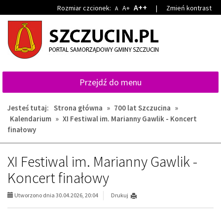
Przejdź
Przejdź
A++
Rozmiar czcionek:
A+
|
Zmień kontrast
A
do
do
głównej
wyszukiwarki
treści
Przejdź do menu
Jesteś tutaj:
Strona główna
»
700 lat Szczucina
»
Kalendarium
»
XI Festiwal im. Marianny Gawlik - Koncert
finałowy
XI Festiwal im. Marianny Gawlik -
Koncert finałowy
Utworzono dnia 30.04.2026, 20:04
Drukuj