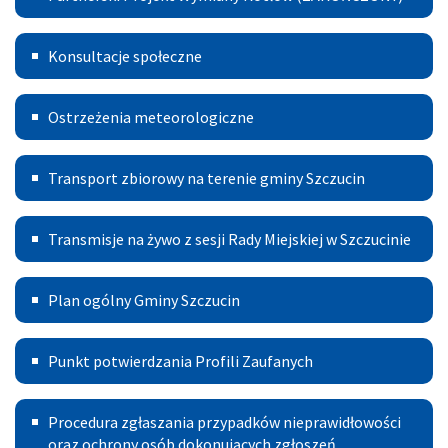
Projekt
Konsultacje
Wymiany
Konsultacje społeczne
Kotłów
Ostrzeżenia
Ostrzeżenia meteorologiczne
meteorologiczne
Transport
Transport zbiorowy na terenie gminy Szczucin
Publiczny
Transmisje
Transmisje na żywo z sesji Rady Miejskiej w Szczucinie
na
Plan
żywo
Plan ogólny Gminy Szczucin
ogólny
z
Punkt
Gminy
sesji
Punkt potwierdzania Profili Zaufanych
potwierdzania
Szczucin
Rady
Procedura
Profili
Miejskiej
Procedura zgłaszania przypadków nieprawidłowości
zgłoszeń
oraz ochrony osób dokonujących zgłoszeń