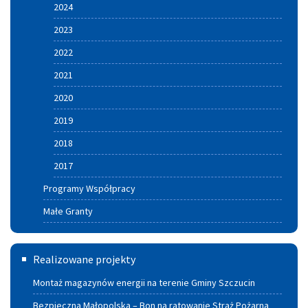
2024
2023
2022
2021
2020
2019
2018
2017
Programy Współpracy
Małe Granty
Termomodernizacja
Realizowane projekty
Montaż magazynów energii na terenie Gminy Szczucin
Bezpieczna Małopolska – Bon na ratowanie Straż Pożarna