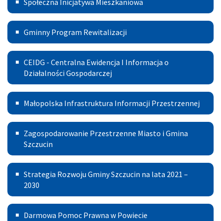
Społeczna Inicjatywa Mieszkaniowa
Inicjatywa
Gminny
Mieszkaniowa
Gminny Program Rewitalizacji
Program
Centralna
Rewitalizacji
CEIDG - Centralna Ewidencja I Informacja o
Ewidencja
Działalności Gospodarczej
I
Małopolska
Małopolska Infrastruktura Informacji Przestrzennej
Informacja
Infrastruktura
o
Zagospodarowanie
Informacji
Zagospodarowanie Przestrzenne Miasto i Gmina
Działalności
Przestrzenne
Szczucin
Przestrzennej
Gospodarczej
Miasto
Strategia
Strategia Rozwoju Gminy Szczucin na lata 2021 –
i
Rozwoju
2030
Gmina
Gminy
Szczucin
Darmowa
Darmowa Pomoc Prawna w Powiecie
Szczucin