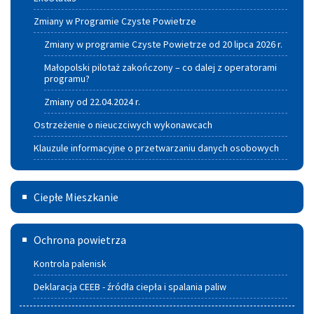
powietrze
Zmiany w Programie Czyste Powietrze
Zmiany w programie Czyste Powietrze od 20 lipca 2026 r.
Małopolski pilotaż zakończony – co dalej z operatorami
programu?
Zmiany od 22.04.2024 r.
Ostrzeżenie o nieuczciwych wykonawcach
Klauzule informacyjne o przetwarzaniu danych osobowych
Ciepłe
Ciepłe Mieszkanie
Mieszkanie
Deklaracja
Ochrona powietrza
CEEB
Kontrola palenisk
-
Deklaracja CEEB - źródła ciepła i spalania paliw
źródła