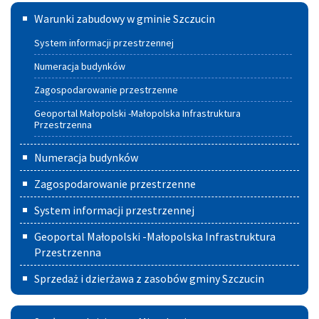
Warunki
Warunki zabudowy w gminie Szczucin
zabudowy
System informacji przestrzennej
w
Numeracja budynków
Gminie
Zagospodarowanie przestrzenne
Szczucin
Geoportal Małopolski -Małopolska Infrastruktura
Przestrzenna
Numeracja budynków
Zagospodarowanie przestrzenne
System informacji przestrzennej
Geoportal Małopolski -Małopolska Infrastruktura
Przestrzenna
Sprzedaż i dzierżawa z zasobów gminy Szczucin
Społeczna