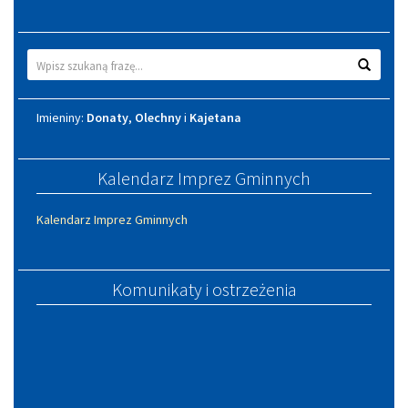
Wyszukiwarka
Wyszuk
Imieniny
Imieniny:
Donaty
,
Olechny
i
Kajetana
Kalendarz Imprez Gminnych
Kalendarz Imprez Gminnych
Komunikaty i ostrzeżenia