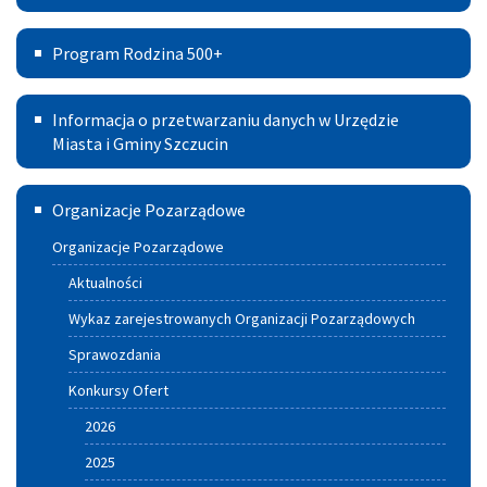
Pomoc
na
Program
Prawna
Program Rodzina 500+
lata
Rodzina
w
2021
Informacja
500+
Powiecie
Informacja o przetwarzaniu danych w Urzędzie
–
o
Miasta i Gminy Szczucin
2030
przetwarzaniu
Szczuciński
Organizacje Pozarządowe
danych
Portal
w
Organizacje Pozarządowe
Aktywnych
Urzędzie
Aktualności
Miasta
Wykaz zarejestrowanych Organizacji Pozarządowych
i
Sprawozdania
Gminy
Konkursy Ofert
Szczucin
2026
2025