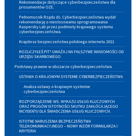
Rekomendacje dotyczące cyberbezpieczeństwa dla
prosumentów OZE.
Pełnomocnik Rządu ds. Cyberbezpieczeństwa wydał
rekomendację o niestosowaniu oprogramowania
Kaspersky Lab przez podmioty krajowego systemu
cyberbezpieczeństwa.
Krajobraz bezpieczeństwa polskiego internetu 2021
ROZLICZYŁEŚ PIT? UWAŻAJ NA FAŁSZYWE WIADOMOŚCI OD
URZĘDU SKARBOWEGO
Podstawy prawne w obszarze cyberbezpieczeństwa
USTAWA O KRAJOWYM SYSTEMIE CYBERBEZPIECZEŃSTWA
Analiza ustawy o krajowym systemie
cyberbezpieczeństwa
ROZPORZĄDZENIE WS. WYKAZU USŁUG KLUCZOWYCH
ORAZ PROGÓW ISTOTNOŚCI SKUTKU ZAKŁÓCAJĄCEGO
INCYDENTU DLA ŚWIADCZENIA USŁUG KLUCZOWYCH.
ISTOTNE NARUSZENIA BEZPIECZEŃSTWA
TELEKOMUNIKACYJNEGO – NOWY WZÓR FORMULARZA I
KRYTERIA