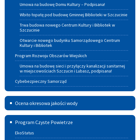
Umowa na budowę Domu Kultury – Podpisana!
Wbito łopatę pod budowę Gminnej Biblioteki w Szczucinie
Trwa budowa nowego Centrum Kultury i Bibliotek w
Szczucinie
Otwarcie nowego budynku Samorządowego Centrum
Kultury i Bibliotek
Program Rozwoju Obszarów Wiejskich
Umowa na budowę sieci i przyłączy kanalizacji sanitarnej
w miejscowościach Szczucin i Lubasz, podpisana!
Cybebezpieczny Samorząd
Ocena
Ocena okresowa jakości wody
okresowa
Program
jakości
Program Czyste Powietrze
czyste
wody
EkoStatus
powietrze