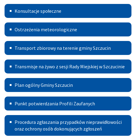
Konsultacje
Wymiany
Konsultacje społeczne
Kotłów
Ostrzeżenia
Ostrzeżenia meteorologiczne
meteorologiczne
Transport
Transport zbiorowy na terenie gminy Szczucin
Publiczny
Transmisje
Transmisje na żywo z sesji Rady Miejskiej w Szczucinie
na
Plan
żywo
Plan ogólny Gminy Szczucin
ogólny
z
Punkt
Gminy
sesji
Punkt potwierdzania Profili Zaufanych
potwierdzania
Szczucin
Rady
Procedura
Profili
Miejskiej
Procedura zgłaszania przypadków nieprawidłowości
zgłoszeń
oraz ochrony osób dokonujących zgłoszeń
Zaufanych
w