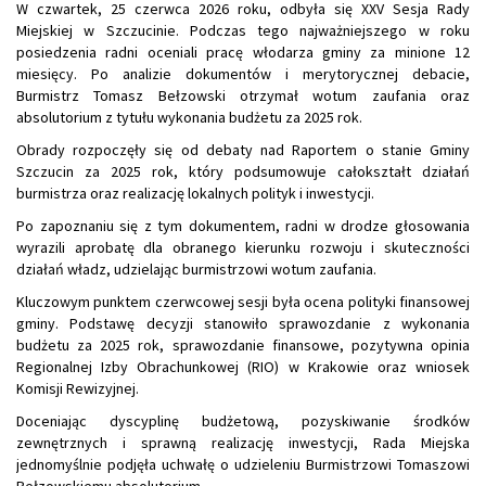
W czwartek, 25 czerwca 2026 roku, odbyła się XXV Sesja Rady
Miejskiej w Szczucinie. Podczas tego najważniejszego w roku
posiedzenia radni oceniali pracę włodarza gminy za minione 12
miesięcy. Po analizie dokumentów i merytorycznej debacie,
Burmistrz Tomasz Bełzowski otrzymał wotum zaufania oraz
absolutorium z tytułu wykonania budżetu za 2025 rok.
Obrady rozpoczęły się od debaty nad Raportem o stanie Gminy
Szczucin za 2025 rok, który podsumowuje całokształt działań
burmistrza oraz realizację lokalnych polityk i inwestycji.
Po zapoznaniu się z tym dokumentem, radni w drodze głosowania
wyrazili aprobatę dla obranego kierunku rozwoju i skuteczności
działań władz, udzielając burmistrzowi wotum zaufania.
Kluczowym punktem czerwcowej sesji była ocena polityki finansowej
gminy. Podstawę decyzji stanowiło sprawozdanie z wykonania
budżetu za 2025 rok, sprawozdanie finansowe, pozytywna opinia
Regionalnej Izby Obrachunkowej (RIO) w Krakowie oraz wniosek
Komisji Rewizyjnej.
Doceniając dyscyplinę budżetową, pozyskiwanie środków
zewnętrznych i sprawną realizację inwestycji, Rada Miejska
jednomyślnie podjęła uchwałę o udzieleniu Burmistrzowi Tomaszowi