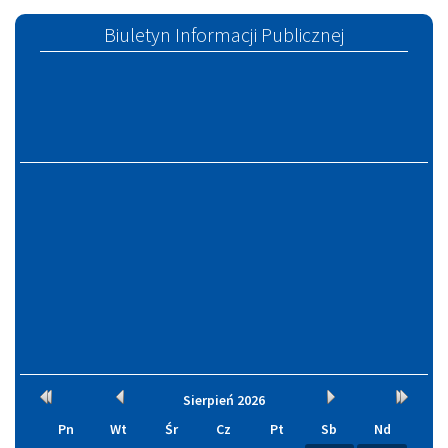
Szczucinie
Biuletyn Informacji Publicznej
Kalendarium
Rok
Miesiąc
Miesiąc
Rok
Sierpień
2026
wcześniej
wcześniej
później
później
Pn
Wt
Śr
Cz
Pt
Sb
Nd