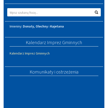
Wyszukiwarka
Wyszuk
Imieniny
Imieniny:
Donaty
,
Olechny
i
Kajetana
Kalendarz Imprez Gminnych
Kalendarz Imprez Gminnych
Komunikaty i ostrzeżenia