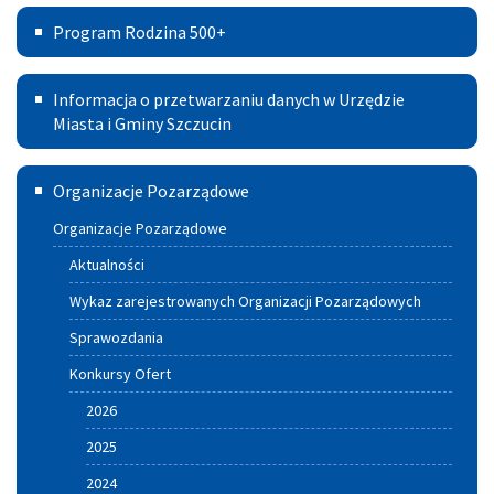
na
Program
Prawna
Program Rodzina 500+
lata
Rodzina
w
2021
Informacja
500+
Powiecie
Informacja o przetwarzaniu danych w Urzędzie
–
o
Miasta i Gminy Szczucin
2030
przetwarzaniu
Szczuciński
Organizacje Pozarządowe
danych
Portal
w
Organizacje Pozarządowe
Aktywnych
Urzędzie
Aktualności
Miasta
Wykaz zarejestrowanych Organizacji Pozarządowych
i
Sprawozdania
Gminy
Konkursy Ofert
Szczucin
2026
2025
2024