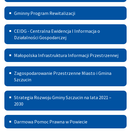
Inicjatywa
Gminny
Mieszkaniowa
Gminny Program Rewitalizacji
Program
Centralna
Rewitalizacji
CEIDG - Centralna Ewidencja I Informacja o
Ewidencja
Działalności Gospodarczej
I
Małopolska
Małopolska Infrastruktura Informacji Przestrzennej
Informacja
Infrastruktura
o
Zagospodarowanie
Informacji
Zagospodarowanie Przestrzenne Miasto i Gmina
Działalności
Przestrzenne
Szczucin
Przestrzennej
Gospodarczej
Miasto
Strategia
Strategia Rozwoju Gminy Szczucin na lata 2021 –
i
Rozwoju
2030
Gmina
Gminy
Szczucin
Darmowa
Darmowa Pomoc Prawna w Powiecie
Szczucin
Pomoc