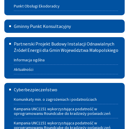
Punkt Obsługi Ekodoradcy
i spalania
paliw
Gminny
Gminny Punkt Konsultacyjny
Punkt
Partnerski
Konsultacyjny
Partnerski Projekt Budowy Instalacji Odnawialnych
Projekt
Źródeł Energii dla Gmin Województwa Małopolskiego
w
Budowy
Szczucinie
Informacja ogólna
Instalacji
Aktualności
Odnawialnych
Cyberbezpieczeństwo
Źródeł
Cyberbezpieczeństwo
Energii
Komunikaty min. o zagrożeniach i podatnościach
dla
Kampania UNC1151 wykorzystująca podatność w
oprogramowaniu Roundcube do kradzieży poświadczeń
Gmin
Kampania UNC1151 wykorzystująca podatność w
Województwa
oprogramowaniu Roundcube do kradzieży poświadczeń