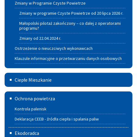
Zmiany w Programie Czyste Powietrze
Zmiany w programie Czyste Powietrze od 20 lipca 2026 r.
Małopolski pilotaż zakończony – co dalej z operatorami
programu?
Zmiany od 22.04.2024 r.
Ostrzeżenie o nieuczciwych wykonawcach
Klauzule informacyjne o przetwarzaniu danych osobowych
Ciepłe
Ciepłe Mieszkanie
Mieszkanie
Deklaracja
Ochrona powietrza
CEEB
Kontrola palenisk
-
Deklaracja CEEB - źródła ciepła i spalania paliw
źródła
Ekodoradca
ciepła