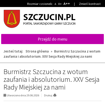
Przejdź
Przejdź
A++
Rozmiar czcionek:
A+
|
Zmień kontrast
A
do
do
głównej
wyszukiwarki
treści
Przejdź do menu
Jesteś tutaj:
Strona główna
»
Burmistrz Szczucina z wotum
zaufania i absolutorium. XXV Sesja Rady Miejskiej za nami
Burmistrz Szczucina z wotum
zaufania i absolutorium. XXV Sesja
Rady Miejskiej za nami
Utworzono dnia 29.06.2026
Drukuj