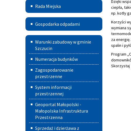
Dzięki wsp
Rada
Rada Miejska
ciepła, tak
Miejska
np. kotły g
Gospodarka
Korzyści w
Gospodarka odpadami
wymiana sy
odpadami
termomodern
Warunki
za energię
Warunki zabudowy w gminie
spalin i py
zabudowy
Szczucin
Program „C
w
Numeracja budynków
domowników
Skorzystaj
Gminie
Zagospodarowanie
Szczucin
przestrzenne
System informacji
przestrzennej
Geoportal Małopolski -
Małopolska Infrastruktura
Przestrzenna
Sprzedaż i dzierżawa z