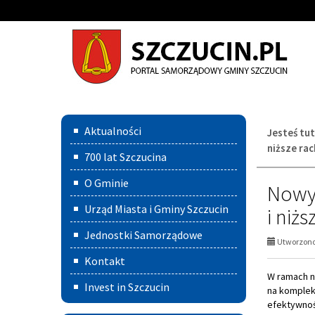
Przejdź
Przejdź
do
do
głównej
wyszukiwarki
treści
Menu
Aktualności
Jesteś tut
główne
niższe rac
700 lat Szczucina
O Gminie
Nowy 
Urząd Miasta i Gminy Szczucin
i niż
Jednostki Samorządowe
Utworzono 
Kontakt
W ramach n
Invest in Szczucin
na komplek
efektywnoś