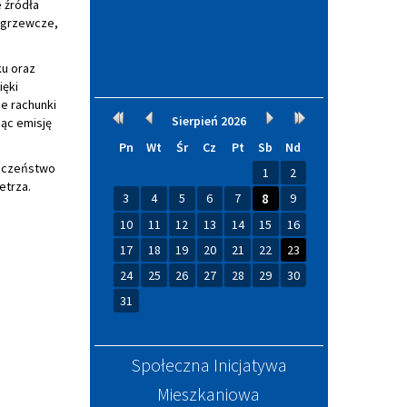
 źródła
a grzewcze,
ku oraz
ęki
e rachunki
Kalendarium
Rok
Miesiąc
Miesiąc
Rok
Sierpień
2026
jąc emisję
wcześniej
wcześniej
później
później
Pn
Wt
Śr
Cz
Pt
Sb
Nd
ieczeństwo
1
2
etrza.
3
4
5
6
7
8
9
10
11
12
13
14
15
16
17
18
19
20
21
22
23
24
25
26
27
28
29
30
31
Społeczna Inicjatywa
Mieszkaniowa