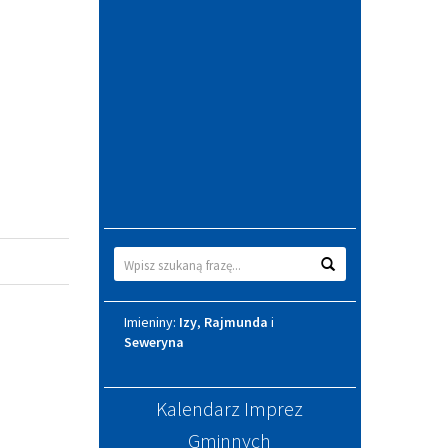
Wyszukiwarka
Wyszukaj
Imieniny
Imieniny:
Izy
,
Rajmunda
i
Seweryna
Kalendarz Imprez
Gminnych