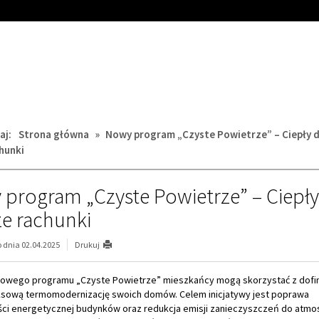
aj:
Strona główna
»
Nowy program „Czyste Powietrze” – Ciepły d
hunki
program „Czyste Powietrze” – Ciepł
sze rachunki
dnia 02.04.2025
Drukuj
owego programu „Czyste Powietrze” mieszkańcy mogą skorzystać z dofi
sową termomodernizację swoich domów. Celem inicjatywy jest poprawa
ci energetycznej budynków oraz redukcja emisji zanieczyszczeń do atmos