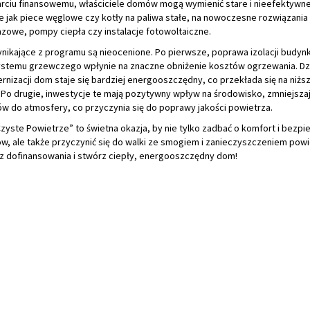
arciu finansowemu, właściciele domów mogą wymienić stare i nieefektywne
ie jak piece węglowe czy kotły na paliwa stałe, na nowoczesne rozwiązani
azowe, pompy ciepła czy instalacje fotowoltaiczne.
ynikające z programu są nieocenione. Po pierwsze, poprawa izolacji budyn
stemu grzewczego wpłynie na znaczne obniżenie kosztów ogrzewania. Dzi
izacji dom staje się bardziej energooszczędny, co przekłada się na niższ
. Po drugie, inwestycje te mają pozytywny wpływ na środowisko, zmniejsza
łów do atmosfery, co przyczynia się do poprawy jakości powietrza.
zyste Powietrze” to świetna okazja, by nie tylko zadbać o komfort i bezp
, ale także przyczynić się do walki ze smogiem i zanieczyszczeniem powi
 z dofinansowania i stwórz ciepły, energooszczędny dom!