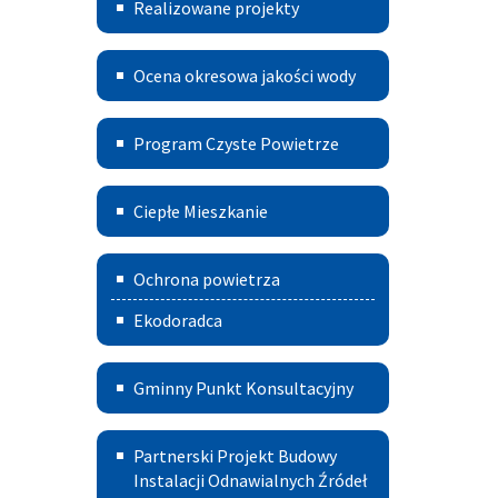
Aktywnych
Realizowane projekty
Miasta
i
Ocena
Ocena okresowa jakości wody
Gminy
okresowa
Szczucin
Program
jakości
Program Czyste Powietrze
czyste
wody
Ciepłe
powietrze
Ciepłe Mieszkanie
Mieszkanie
Deklaracja
Ochrona powietrza
CEEB
Ekodoradca
-
źródła
Gminny
Gminny Punkt Konsultacyjny
ciepła
Punkt
Partnerski
i spalania
Konsultacyjny
Partnerski Projekt Budowy
Projekt
Instalacji Odnawialnych Źródeł
paliw
w