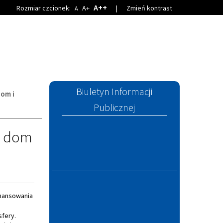
A++
Rozmiar czcionek:
A+
|
Zmień kontrast
A
Biuletyn Informacji
om i
Publicznej
y dom
nansowania
fery.