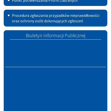
Punkt potwierdzania Profili Zaufanych
potwierdzania
Szczucin
Rady
Procedura
Profili
Miejskiej
Procedura zgłaszania przypadków nieprawidłowości
zgłoszeń
oraz ochrony osób dokonujących zgłoszeń
Zaufanych
w
Szczucinie
Biuletyn Informacji Publicznej