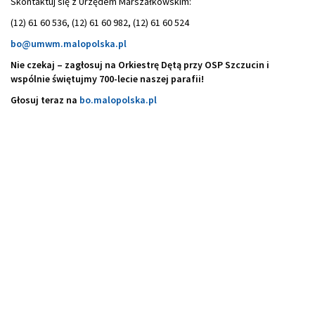
Skontaktuj się z Urzędem Marszałkowskim:
(12) 61 60 536, (12) 61 60 982, (12) 61 60 524
bo@umwm.malopolska.pl
Nie czekaj – zagłosuj na Orkiestrę Dętą przy OSP Szczucin i
wspólnie świętujmy 700-lecie naszej parafii!
Głosuj teraz na
bo.malopolska.pl