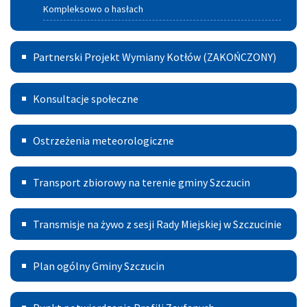
Kompleksowo o hasłach
Partnerski
Partnerski Projekt Wymiany Kotłów (ZAKOŃCZONY)
Projekt
Konsultacje
Wymiany
Konsultacje społeczne
Kotłów
Ostrzeżenia
Ostrzeżenia meteorologiczne
meteorologiczne
Transport
Transport zbiorowy na terenie gminy Szczucin
Publiczny
Transmisje
Transmisje na żywo z sesji Rady Miejskiej w Szczucinie
na
Plan
żywo
Plan ogólny Gminy Szczucin
ogólny
z
Punkt
Gminy
sesji