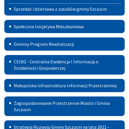
Sprzedaż i dzierżawa z zasobów gminy Szczucin
Społeczna
Społeczna Inicjatywa Mieszkaniowa
Inicjatywa
Gminny
Mieszkaniowa
Gminny Program Rewitalizacji
Program
Centralna
Rewitalizacji
CEIDG - Centralna Ewidencja I Informacja o
Ewidencja
Działalności Gospodarczej
I
Małopolska
Małopolska Infrastruktura Informacji Przestrzennej
Informacja
Infrastruktura
o
Zagospodarowanie
Informacji
Zagospodarowanie Przestrzenne Miasto i Gmina
Działalności
Przestrzenne
Szczucin
Przestrzennej
Gospodarczej
Miasto
Strategia
Strategia Rozwoju Gminy Szczucin na lata 2021 –
i