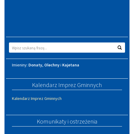
Wyszukiwarka
Wyszuk
Imieniny
Imieniny:
Donaty
,
Olechny
i
Kajetana
Kalendarz Imprez Gminnych
Kalendarz Imprez Gminnych
Komunikaty i ostrzeżenia