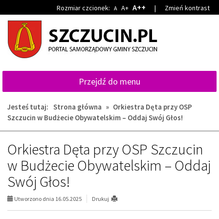
Przejdź
Przejdź
A++
Rozmiar czcionek:
A+
|
Zmień kontrast
A
do
do
głównej
wyszukiwarki
treści
Przejdź do menu
Jesteś tutaj:
Strona główna
»
Orkiestra Dęta przy OSP
Szczucin w Budżecie Obywatelskim – Oddaj Swój Głos!
Orkiestra Dęta przy OSP Szczucin
w Budżecie Obywatelskim – Oddaj
Swój Głos!
Utworzono dnia 16.05.2025
Drukuj