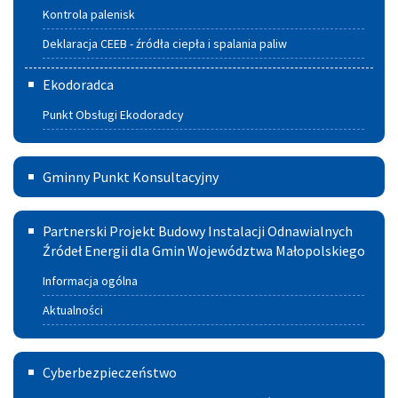
CEEB
Kontrola palenisk
-
Deklaracja CEEB - źródła ciepła i spalania paliw
źródła
Ekodoradca
ciepła
Punkt Obsługi Ekodoradcy
i spalania
paliw
Gminny
Gminny Punkt Konsultacyjny
Punkt
Partnerski
Konsultacyjny
Partnerski Projekt Budowy Instalacji Odnawialnych
Projekt
Źródeł Energii dla Gmin Województwa Małopolskiego
w
Budowy
Szczucinie
Informacja ogólna
Instalacji
Aktualności
Odnawialnych
Cyberbezpieczeństwo
Źródeł
Cyberbezpieczeństwo
Energii