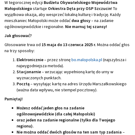
W tegorocznej edycji
Budżetu Obywatelskiego Województwa
Małopolskiego
startuje
Orkiestra Dęta przy OSP Szczucin
! To
wyjątkowa okazja, aby wesprzeć lokalną kulturę i tradycję. Każdy
mieszkaniec Małopolski może oddać
dwa głosy
– na zadanie
ogólnowojewódzkie i regionalne.
Nie marnuj tej szansy!
Jak głosować?
Głosowanie trwa od
15 maja do 13 czerwca 2025 r.
Można oddać głos
na trzy sposoby:
Elektronicznie
– przez stronę
bo.malopolska.pl
(najszybsza i
najwygodniejsza metoda).
Stacjonarnie
– wrzucając wypełnioną kartę do urny w
wyznaczonych punktach.
Pocztą
– wysyłając kartę na adres Urzędu Marszałkowskiego
(ważna data wpływu, nie stempel pocztowy).
Pamiętaj!
Możesz oddać jeden głos na zadanie
ogólnowojewódzkie (dla całej Małopolski)
oraz jeden na zadanie regionalne (tylko dla Twojego
regionu).
Nie można oddać dwóch głosów na ten sam typ zadania
–