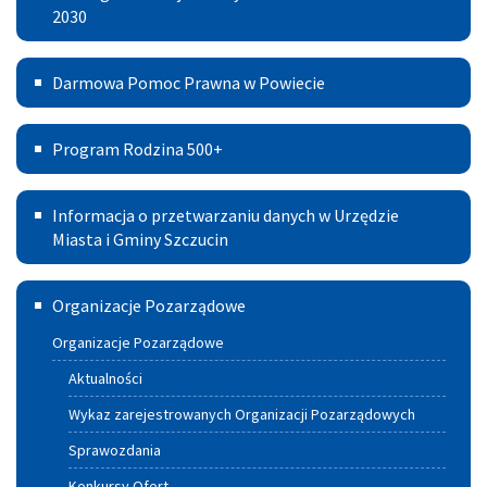
Rozwoju
2030
Gmina
Gminy
Szczucin
Darmowa
Darmowa Pomoc Prawna w Powiecie
Szczucin
Pomoc
na
Program
Prawna
Program Rodzina 500+
lata
Rodzina
w
2021
Informacja
500+
Powiecie
Informacja o przetwarzaniu danych w Urzędzie
–
o
Miasta i Gminy Szczucin
2030
przetwarzaniu
Szczuciński
Organizacje Pozarządowe
danych
Portal
w
Organizacje Pozarządowe
Aktywnych
Urzędzie
Aktualności
Miasta
Wykaz zarejestrowanych Organizacji Pozarządowych
i
Sprawozdania
Gminy
Konkursy Ofert