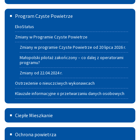
okresowa
Program
jakości
Program Czyste Powietrze
czyste
wody
EkoStatus
powietrze
Zmiany w Programie Czyste Powietrze
Zmiany w programie Czyste Powietrze od 20 lipca 2026 r.
Małopolski pilotaż zakończony – co dalej z operatorami
programu?
Zmiany od 22.04.2024 r.
Ostrzeżenie o nieuczciwych wykonawcach
Klauzule informacyjne o przetwarzaniu danych osobowych
Ciepłe
Ciepłe Mieszkanie
Mieszkanie
Deklaracja
Ochrona powietrza