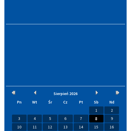
Kalendarium
Rok
Miesiąc
Miesiąc
Rok
Sierpień
2026
wcześniej
wcześniej
później
później
Pn
Wt
Śr
Cz
Pt
Sb
Nd
1
2
3
4
5
6
7
8
9
10
11
12
13
14
15
16