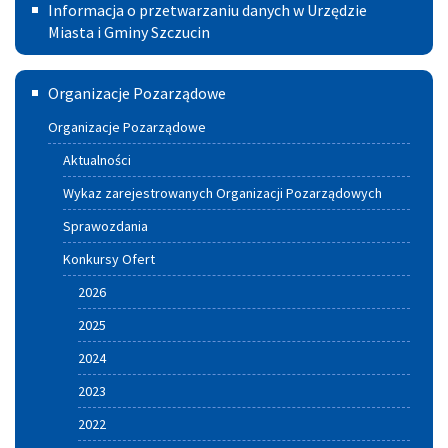
Informacja
500+
Powiecie
Informacja o przetwarzaniu danych w Urzędzie
–
o
Miasta i Gminy Szczucin
2030
przetwarzaniu
Szczuciński
Organizacje Pozarządowe
danych
Portal
w
Organizacje Pozarządowe
Aktywnych
Urzędzie
Aktualności
Miasta
Wykaz zarejestrowanych Organizacji Pozarządowych
i
Sprawozdania
Gminy
Konkursy Ofert
Szczucin
2026
2025
2024
2023
2022