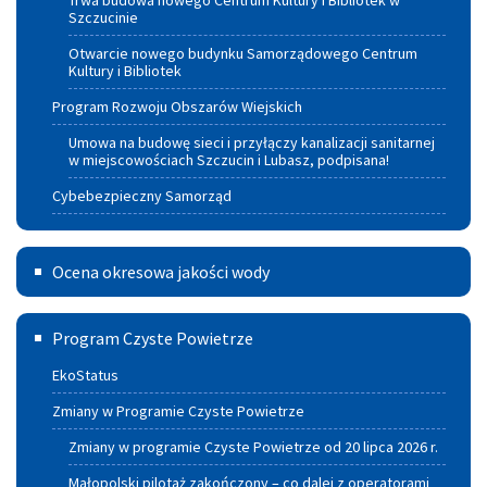
Trwa budowa nowego Centrum Kultury i Bibliotek w
Szczucinie
Otwarcie nowego budynku Samorządowego Centrum
Kultury i Bibliotek
Program Rozwoju Obszarów Wiejskich
Umowa na budowę sieci i przyłączy kanalizacji sanitarnej
w miejscowościach Szczucin i Lubasz, podpisana!
Cybebezpieczny Samorząd
Ocena
Ocena okresowa jakości wody
okresowa
Program
jakości
Program Czyste Powietrze
czyste
wody
EkoStatus
powietrze
Zmiany w Programie Czyste Powietrze
Zmiany w programie Czyste Powietrze od 20 lipca 2026 r.
Małopolski pilotaż zakończony – co dalej z operatorami