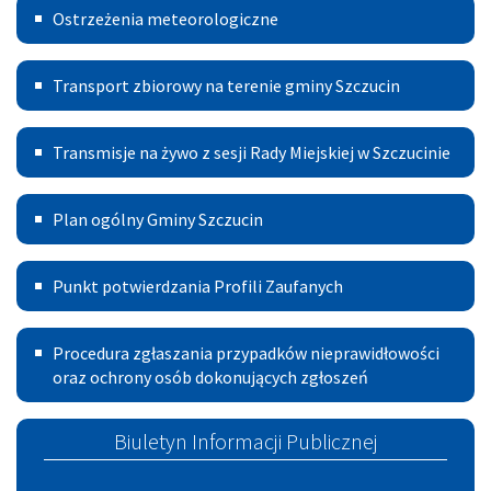
Ostrzeżenia
Ostrzeżenia meteorologiczne
meteorologiczne
Transport
Transport zbiorowy na terenie gminy Szczucin
Publiczny
Transmisje
Transmisje na żywo z sesji Rady Miejskiej w Szczucinie
na
Plan
żywo
Plan ogólny Gminy Szczucin
ogólny
z
Punkt
Gminy
sesji
Punkt potwierdzania Profili Zaufanych
potwierdzania
Szczucin
Rady
Procedura
Profili
Miejskiej
Procedura zgłaszania przypadków nieprawidłowości
zgłoszeń
oraz ochrony osób dokonujących zgłoszeń
Zaufanych
w
Szczucinie
Biuletyn Informacji Publicznej