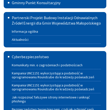
Gminny
Gminny Punkt Konsultacyjny
Punkt
Partnerski
Konsultacyjny
Partnerski Projekt Budowy Instalacji Odnawialnych
Projekt
Źródeł Energii dla Gmin Województwa Małopolskiego
w
Budowy
Szczucinie
Informacja ogólna
Instalacji
Aktualności
Odnawialnych
Cyberbezpieczeństwo
Źródeł
Cyberbezpieczeństwo
Energii
Komunikaty min. o zagrożeniach i podatnościach
dla
Kampania UNC1151 wykorzystująca podatność w
oprogramowaniu Roundcube do kradzieży poświadczeń
Gmin
Kampania UNC1151 wykorzystująca podatność w
Województwa
oprogramowaniu Roundcube do kradzieży poświadczeń
Małopolskiego
Jak rozpoznać fałszywe strony internetowe i uniknąć
phishingu
Bezpieczeństwo twojej kieszeni, czyli jak ochronić swój