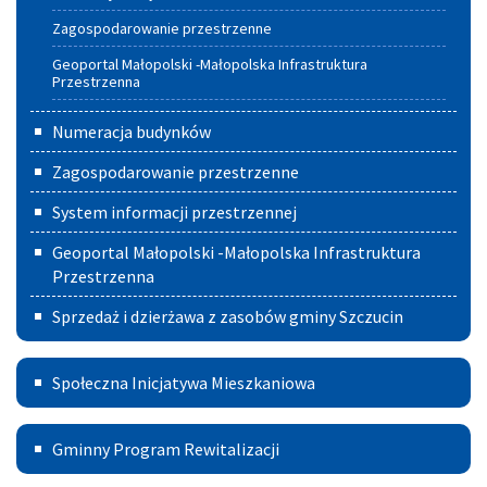
Gminie
Zagospodarowanie przestrzenne
Szczucin
Geoportal Małopolski -Małopolska Infrastruktura
Przestrzenna
Numeracja budynków
Zagospodarowanie przestrzenne
System informacji przestrzennej
Geoportal Małopolski -Małopolska Infrastruktura
Przestrzenna
Sprzedaż i dzierżawa z zasobów gminy Szczucin
Społeczna
Społeczna Inicjatywa Mieszkaniowa
Inicjatywa
Gminny
Mieszkaniowa
Gminny Program Rewitalizacji
Program