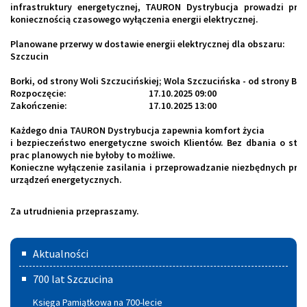
infrastruktury energetycznej, TAURON Dystrybucja prowadzi prac
koniecznością czasowego wyłączenia energii elektrycznej.
Planowane przerwy w dostawie energii elektrycznej dla obszaru:
Szczucin
Borki, od strony Woli Szczucińskiej; Wola Szczucińska - od strony Bor
Rozpoczęcie:
17.10.2025 09:00
Zakończenie:
17.10.2025 13:00
Każdego dnia TAURON Dystrybucja zapewnia komfort życia
i bezpieczeństwo energetyczne swoich Klientów. Bez dbania o stan s
prac planowych nie byłoby to możliwe.
Konieczne wyłączenie zasilania i przeprowadzanie niezbędnych prac,
urządzeń energetycznych.
Za utrudnienia przepraszamy.
Menu
Aktualności
główne
700 lat Szczucina
Księga Pamiątkowa na 700-lecie