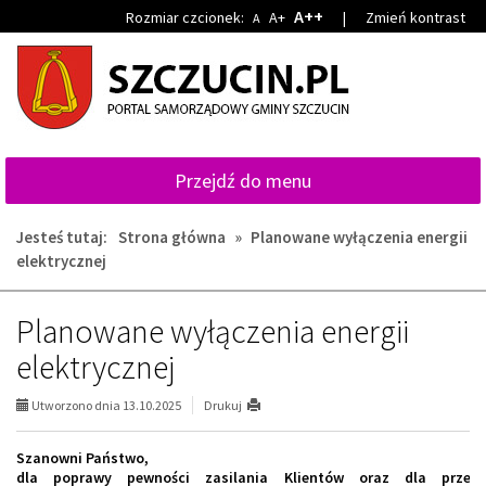
Przejdź
Przejdź
A++
Rozmiar czcionek:
A+
|
Zmień kontrast
A
do
do
głównej
wyszukiwarki
treści
Przejdź do menu
Jesteś tutaj:
Strona główna
»
Planowane wyłączenia energii
elektrycznej
Planowane wyłączenia energii
elektrycznej
Utworzono dnia 13.10.2025
Drukuj
Szanowni Państwo,
dla poprawy pewności zasilania Klientów oraz dla przeci