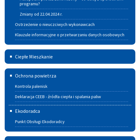
programu?
Zmiany od 22.04.2024 r.
Ostrzeżenie o nieuczciwych wykonawcach
Klauzule informacyjne o przetwarzaniu danych osobowych
Ciepłe
Ciepłe Mieszkanie
Mieszkanie
Deklaracja
Ochrona powietrza
CEEB
Kontrola palenisk
-
Deklaracja CEEB - źródła ciepła i spalania paliw
źródła
Ekodoradca
ciepła
Punkt Obsługi Ekodoradcy
i spalania
paliw