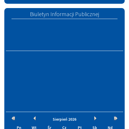
w
Szczucinie
Biuletyn Informacji Publicznej
Kalendarium
Rok
Miesiąc
Miesiąc
Rok
Sierpień
2026
wcześniej
wcześniej
później
później
Pn
Wt
Śr
Cz
Pt
Sb
Nd