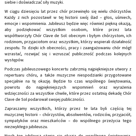
siebie i doświadczać siły muzyki.
W ciągu dziesięciu lat przez chór przewinęło się wielu chórzystów.
Każdy z nich pozostawił w tej historii swój ślad – głos, uśmiech,
emocje i wspomnienia. Jubileusz będzie więc również piękną okazją,
aby podziękować wszystkim osobom, które przez lata
współtworzyły Chór Clave de Sol: obecnym i byłym chórzystom, ich
rodzinom, przyjaciołom oraz wszystkim, którzy wspierali działalność
zespołu. To dzięki ich obecności, pracy i zaangażowaniu chór mógł
wzrastać, rozwijać się i wzruszać publiczność podczas kolejnych
występów.
Podczas jubileuszowego koncertu zabrzmią najpiękniejsze utwory z
repertuaru chóru, a także muzyczne niespodzianki przygotowane
specjalnie na tę okazję. Będzie to czas wspólnego świętowania,
powrotu do najpiękniejszych wspomnień oraz wyrażenia
wdzięczności za wszystkie chwile, które przez ostatnią dekadę Chór
Clave de Sol podarował swojej publiczności.
Zapraszamy wszystkich, którzy przez te lata byli częścią tej
muzycznej historii – chórzystów, absolwentów, rodziców, przyjaciół,
sympatyków oraz mieszkańców – do wspólnego przeżycia tego
niezwykłego jubileuszu.
Niech ten jubileusz stanie się okazją do wspólnego świętowania,