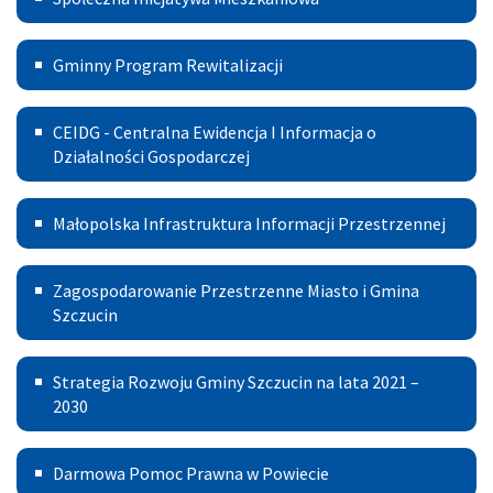
Inicjatywa
Gminny
Mieszkaniowa
Gminny Program Rewitalizacji
Program
Centralna
Rewitalizacji
CEIDG - Centralna Ewidencja I Informacja o
Ewidencja
Działalności Gospodarczej
I
Małopolska
Małopolska Infrastruktura Informacji Przestrzennej
Informacja
Infrastruktura
o
Zagospodarowanie
Informacji
Zagospodarowanie Przestrzenne Miasto i Gmina
Działalności
Przestrzenne
Szczucin
Przestrzennej
Gospodarczej
Miasto
Strategia
Strategia Rozwoju Gminy Szczucin na lata 2021 –
i
Rozwoju
2030
Gmina
Gminy
Szczucin
Darmowa
Darmowa Pomoc Prawna w Powiecie
Szczucin