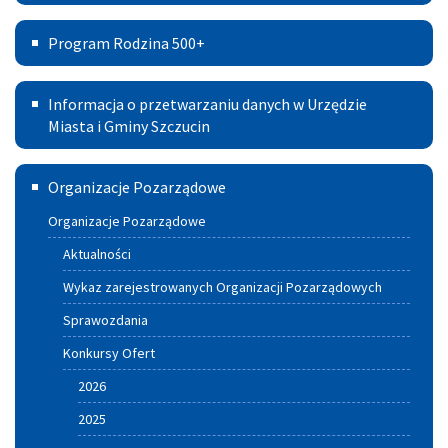
Pomoc
na
Program
Prawna
Program Rodzina 500+
lata
Rodzina
w
2021
Informacja
500+
Powiecie
Informacja o przetwarzaniu danych w Urzędzie
–
o
Miasta i Gminy Szczucin
2030
przetwarzaniu
Szczuciński
Organizacje Pozarządowe
danych
Portal
w
Organizacje Pozarządowe
Aktywnych
Urzędzie
Aktualności
Miasta
Wykaz zarejestrowanych Organizacji Pozarządowych
i
Sprawozdania
Gminy
Konkursy Ofert
Szczucin
2026
2025