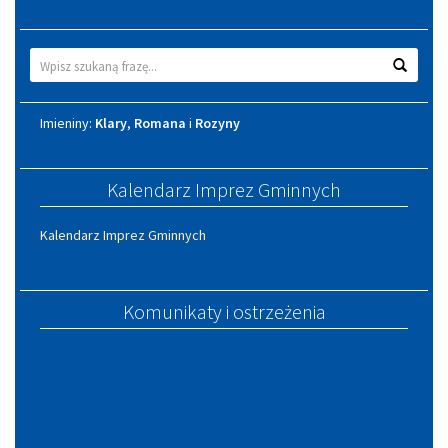
Wyszukiwarka
Wyszuk
Imieniny
Imieniny:
Klary
,
Romana
i
Rozyny
Kalendarz Imprez Gminnych
Kalendarz Imprez Gminnych
Komunikaty i ostrzeżenia