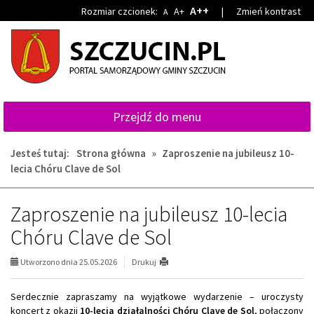
Przejdź
Przejdź
A++
Rozmiar czcionek:
A+
|
Zmień kontrast
A
do
do
głównej
wyszukiwarki
treści
Przejdź do menu
Jesteś tutaj:
Strona główna
»
Zaproszenie na jubileusz 10-
lecia Chóru Clave de Sol
Zaproszenie na jubileusz 10-lecia
Chóru Clave de Sol
Utworzono dnia 25.05.2026
Drukuj
Serdecznie zapraszamy na wyjątkowe wydarzenie – uroczysty
koncert z okazji
10-lecia działalności Chóru Clave de Sol
, połączony