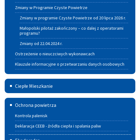
powietrze
Zmiany w Programie Czyste Powietrze
Zmiany w programie Czyste Powietrze od 20 lipca 2026 r.
Małopolski pilotaż zakończony – co dalej z operatorami
programu?
Zmiany od 22.04.2024 r.
Ostrzeżenie o nieuczciwych wykonawcach
Klauzule informacyjne o przetwarzaniu danych osobowych
Ciepłe
Ciepłe Mieszkanie
Mieszkanie
Deklaracja
Ochrona powietrza
CEEB
Kontrola palenisk
-
Deklaracja CEEB - źródła ciepła i spalania paliw
źródła