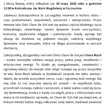
z Mszą Świętą, który odbędzie się
30 maja 2026 roku o godzinie
12:00 w Kościele pw. św. Marii Magdaleny w Szczucinie
.
Jubileusz dziesięciolecia to szczególny moment w historii chóru –
czas podsumowań, wspomnień, wzruszeń i wdzięczności. Przez
minione lata Chór Clave de Sol stał się ważną częścią lokalnego życia
kulturalnego, uświetniając swoim śpiewem liczne uroczystości,
koncerty, wydarzenia religijne i patriotyczne. Każdy występ był
okazją do dzielenia się pięknem muzyki, radością wspólnego
śpiewania oraz emocjami, które na długo pozostawały w sercach
słuchaczy.
Założycielką, dyrygentką i sercem Chóru Clave de Sol jest
Ilona Mach
– osoba niezwykle oddana swojej pracy, pełna pasji, wrażliwości i
artystycznej energii. To dzięki jej zaangażowaniu, cierpliwości i
ogromnej miłości do muzyki chór mógł rozwijać się przez wszystkie
te lata. Ilona Mach wkłada w działalność zespołu nie tylko wiedzę i
talent, ale przede wszystkim serce, czas i ogromną ilość energii. Dla
niej chór to coś znacznie więcej niż zespół – to wspólnota ludzi,
przestrzeń rozwoju, radości i wzruszeń, a także ważna część jej życia.
Jej determinacja, troska o każdy szczegół, praca z chórzystami oraz
wiara w ich możliwości sprawiły, że Clave de Sol stał się miejscem, w
którym młodzi ludzie mogą odkrywać swój talent, budować pewność