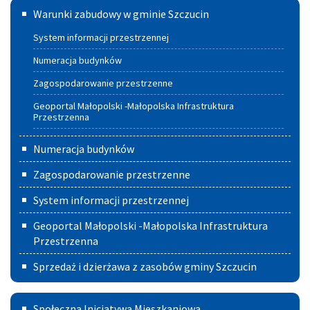
Warunki
Warunki zabudowy w gminie Szczucin
zabudowy
System informacji przestrzennej
w
Numeracja budynków
Gminie
Zagospodarowanie przestrzenne
Szczucin
Geoportal Małopolski -Małopolska Infrastruktura
Przestrzenna
Numeracja budynków
Zagospodarowanie przestrzenne
System informacji przestrzennej
Geoportal Małopolski -Małopolska Infrastruktura
Przestrzenna
Sprzedaż i dzierżawa z zasobów gminy Szczucin
Społeczna
Społeczna Inicjatywa Mieszkaniowa