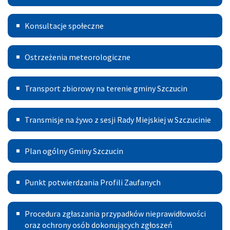
Projekt
Konsultacje
Wymiany
Konsultacje społeczne
Kotłów
Ostrzeżenia
Ostrzeżenia meteorologiczne
meteorologiczne
Transport
Transport zbiorowy na terenie gminy Szczucin
Publiczny
Transmisje
Transmisje na żywo z sesji Rady Miejskiej w Szczucinie
na
Plan
żywo
Plan ogólny Gminy Szczucin
ogólny
z
Punkt
Gminy
sesji
Punkt potwierdzania Profili Zaufanych
potwierdzania
Szczucin
Rady
Procedura
Profili
Miejskiej
Procedura zgłaszania przypadków nieprawidłowości
zgłoszeń
oraz ochrony osób dokonujących zgłoszeń
Zaufanych