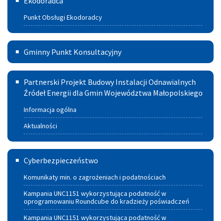
Ekodoradca
ciepła
Punkt Obsługi Ekodoradcy
i spalania
paliw
Gminny
Gminny Punkt Konsultacyjny
Punkt
Partnerski
Konsultacyjny
Partnerski Projekt Budowy Instalacji Odnawialnych
Projekt
Źródeł Energii dla Gmin Województwa Małopolskiego
w
Budowy
Szczucinie
Informacja ogólna
Instalacji
Aktualności
Odnawialnych
Cyberbezpieczeństwo
Źródeł
Cyberbezpieczeństwo
Energii
Komunikaty min. o zagrożeniach i podatnościach
dla
Kampania UNC1151 wykorzystująca podatność w
oprogramowaniu Roundcube do kradzieży poświadczeń
Gmin
Kampania UNC1151 wykorzystująca podatność w
Województwa