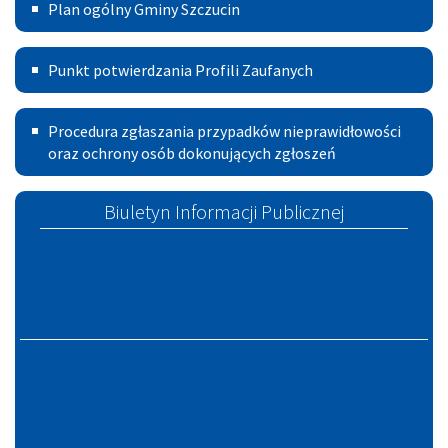
Plan
żywo
Plan ogólny Gminy Szczucin
ogólny
z
Punkt
Gminy
sesji
Punkt potwierdzania Profili Zaufanych
potwierdzania
Szczucin
Rady
Procedura
Profili
Miejskiej
Procedura zgłaszania przypadków nieprawidłowości
zgłoszeń
oraz ochrony osób dokonujących zgłoszeń
Zaufanych
w
Szczucinie
Biuletyn Informacji Publicznej