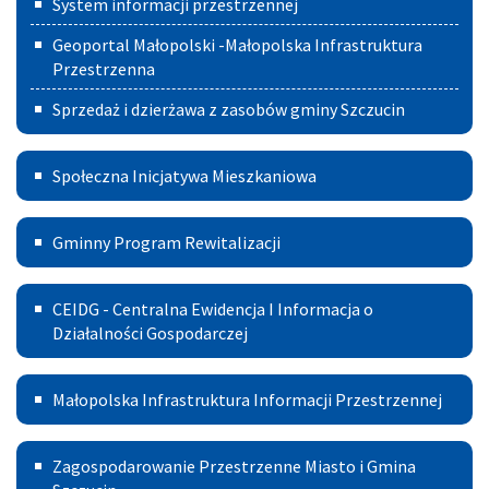
System informacji przestrzennej
Geoportal Małopolski -Małopolska Infrastruktura
Przestrzenna
Sprzedaż i dzierżawa z zasobów gminy Szczucin
Społeczna
Społeczna Inicjatywa Mieszkaniowa
Inicjatywa
Gminny
Mieszkaniowa
Gminny Program Rewitalizacji
Program
Centralna
Rewitalizacji
CEIDG - Centralna Ewidencja I Informacja o
Ewidencja
Działalności Gospodarczej
I
Małopolska
Małopolska Infrastruktura Informacji Przestrzennej
Informacja
Infrastruktura
o
Zagospodarowanie
Informacji
Zagospodarowanie Przestrzenne Miasto i Gmina
Działalności