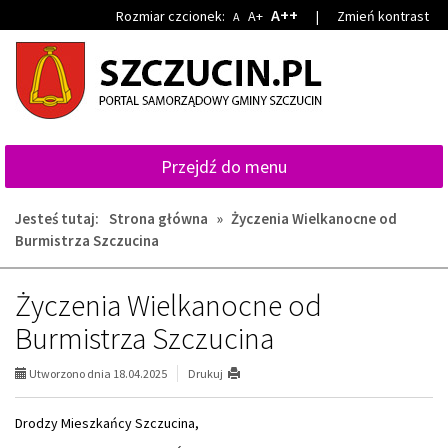
Przejdź
Przejdź
A++
Rozmiar czcionek:
A+
|
Zmień kontrast
A
do
do
głównej
wyszukiwarki
treści
Przejdź do menu
Jesteś tutaj:
Strona główna
»
Życzenia Wielkanocne od
Burmistrza Szczucina
Życzenia Wielkanocne od
Burmistrza Szczucina
Utworzono dnia 18.04.2025
Drukuj
Drodzy Mieszkańcy Szczucina,