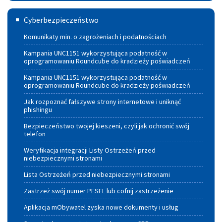
Odnawialnych
Cyberbezpieczeństwo
Źródeł
Cyberbezpieczeństwo
Energii
Komunikaty min. o zagrożeniach i podatnościach
dla
Kampania UNC1151 wykorzystująca podatność w
oprogramowaniu Roundcube do kradzieży poświadczeń
Gmin
Kampania UNC1151 wykorzystująca podatność w
Województwa
oprogramowaniu Roundcube do kradzieży poświadczeń
Małopolskiego
Jak rozpoznać fałszywe strony internetowe i uniknąć
phishingu
Bezpieczeństwo twojej kieszeni, czyli jak ochronić swój
telefon
Weryfikacja integracji Listy Ostrzeżeń przed
niebezpiecznymi stronami
Lista Ostrzeżeń przed niebezpiecznymi stronami
Zastrzeż swój numer PESEL lub cofnij zastrzeżenie
Aplikacja mObywatel zyska nowe dokumenty i usług