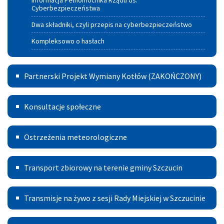
Informacja Pełnomocnika Rządu ds.
Cyberbezpieczeństwa
Dwa składniki, czyli przepis na cyberbezpieczeństwo
Kompleksowo o hasłach
Partnerski
Partnerski Projekt Wymiany Kotłów (ZAKOŃCZONY)
Projekt
Konsultacje
Wymiany
Konsultacje społeczne
Kotłów
Ostrzeżenia
Ostrzeżenia meteorologiczne
meteorologiczne
Transport
Transport zbiorowy na terenie gminy Szczucin
Publiczny
Transmisje
Transmisje na żywo z sesji Rady Miejskiej w Szczucinie
na