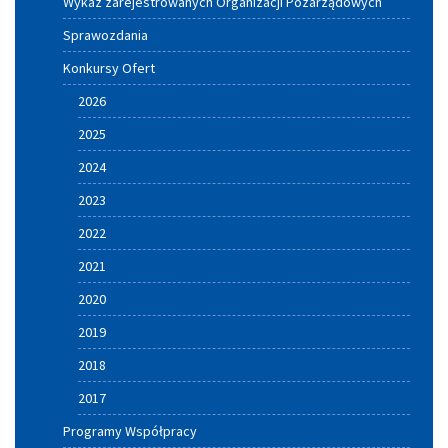
Miasta
Wykaz zarejestrowanych Organizacji Pozarządowych
i
Sprawozdania
Gminy
Konkursy Ofert
Szczucin
2026
2025
2024
2023
2022
2021
2020
2019
2018
2017
Programy Współpracy