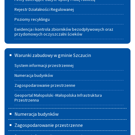
Rejestr Działalności Regulowanej
Poziomy recyklingu
Ewidencja i kontrola zbiorników bezodpływowych oraz
przydomowych oczyszczalni ścieków
Warunki
Warunki zabudowy w gminie Szczucin
zabudowy
System informacji przestrzennej
w
Numeracja budynków
Gminie
Zagospodarowanie przestrzenne
Szczucin
Geoportal Małopolski -Małopolska Infrastruktura
Przestrzenna
Numeracja budynków
Zagospodarowanie przestrzenne