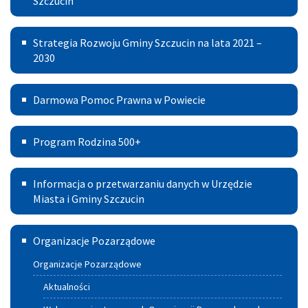
Przestrzenne
Szczucin
Przestrzennej
Gospodarczej
Miasto
Strategia
Strategia Rozwoju Gminy Szczucin na lata 2021 –
i
Rozwoju
2030
Gmina
Gminy
Szczucin
Darmowa
Darmowa Pomoc Prawna w Powiecie
Szczucin
Pomoc
na
Program
Prawna
Program Rodzina 500+
lata
Rodzina
w
2021
Informacja
500+
Powiecie
Informacja o przetwarzaniu danych w Urzędzie
–
o
Miasta i Gminy Szczucin
2030
przetwarzaniu
Szczuciński
Organizacje Pozarządowe
danych
Portal
w
Organizacje Pozarządowe
Aktywnych
Urzędzie
Aktualności