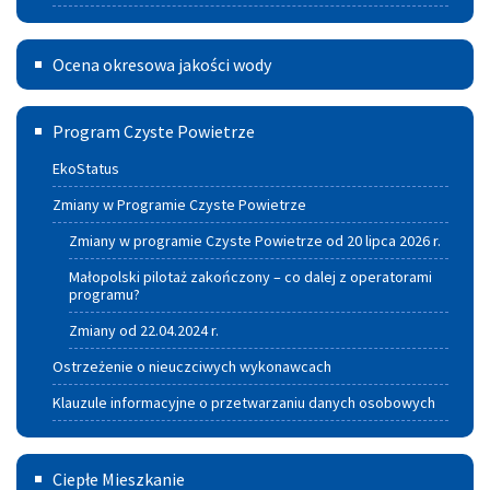
Ocena
Ocena okresowa jakości wody
okresowa
Program
jakości
Program Czyste Powietrze
czyste
wody
EkoStatus
powietrze
Zmiany w Programie Czyste Powietrze
Zmiany w programie Czyste Powietrze od 20 lipca 2026 r.
Małopolski pilotaż zakończony – co dalej z operatorami
programu?
Zmiany od 22.04.2024 r.
Ostrzeżenie o nieuczciwych wykonawcach
Klauzule informacyjne o przetwarzaniu danych osobowych
Ciepłe
Ciepłe Mieszkanie