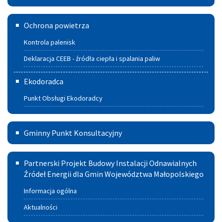
Mieszkanie
Deklaracja
Ochrona powietrza
CEEB
Kontrola palenisk
-
Deklaracja CEEB - źródła ciepła i spalania paliw
źródła
Ekodoradca
ciepła
Punkt Obsługi Ekodoradcy
i spalania
paliw
Gminny
Gminny Punkt Konsultacyjny
Punkt
Partnerski
Konsultacyjny
Partnerski Projekt Budowy Instalacji Odnawialnych
Projekt
Źródeł Energii dla Gmin Województwa Małopolskiego
w
Budowy
Szczucinie
Informacja ogólna
Instalacji
Aktualności