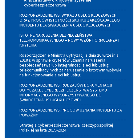
Analiza ustawy o krajowym systemie
cyberbezpieczeństwa
ROZPORZĄDZENIE WS. WYKAZU USŁUG KLUCZOWYCH
ORAZ PROGÓW ISTOTNOŚCI SKUTKU ZAKŁÓCAJĄCEGO
INCYDENTU DLA ŚWIADCZENIA USŁUG KLUCZOWYCH.
ISTOTNE NARUSZENIA BEZPIECZEŃSTWA
TELEKOMUNIKACYJNEGO – NOWY WZÓR FORMULARZA I
KRYTERIA
Rozporządzenie Ministra Cyfryzacji z dnia 20 września
2018 r. w sprawie kryteriów uznania naruszenia
bezpieczeństwa lub integralności sieci lub usług
telekomunikacyjnych za naruszenie o istotnym wpływie
na funkcjonowanie sieci lub usług
ROZPORZĄDZENIE WS. RODZAJÓW DOKUMENTACJI
DOTYCZĄCEJ CYBERBEZPIECZEŃSTWA SYSTEMU
INFORMACYJNEGO WYKORZYSTYWANEGO DO
ŚWIADCZENIA USŁUGI KLUCZOWEJ
ROZPORZĄDZENIE WS. PROGÓW UZNANIA INCYDENTU ZA
POWAŻNY
Strategia Cyberbezpieczeństwa Rzeczypospolitej
Polskiej na lata 2019-2024