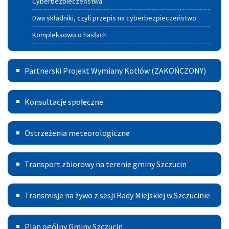
Cyberbezpieczeństwa
Dwa składniki, czyli przepis na cyberbezpieczeństwo
Kompleksowo o hasłach
Partnerski
Partnerski Projekt Wymiany Kotłów (ZAKOŃCZONY)
Projekt
Konsultacje
Wymiany
Konsultacje społeczne
Kotłów
Ostrzeżenia
Ostrzeżenia meteorologiczne
meteorologiczne
Transport
Transport zbiorowy na terenie gminy Szczucin
Publiczny
Transmisje
Transmisje na żywo z sesji Rady Miejskiej w Szczucinie
na
Plan
żywo
Plan ogólny Gminy Szczucin