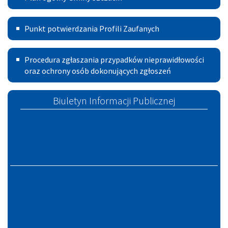
ogólny
z
Punkt
Gminy
sesji
Punkt potwierdzania Profili Zaufanych
potwierdzania
Szczucin
Rady
Procedura
Profili
Miejskiej
Procedura zgłaszania przypadków nieprawidłowości
zgłoszeń
oraz ochrony osób dokonujących zgłoszeń
Zaufanych
w
Szczucinie
Biuletyn Informacji Publicznej