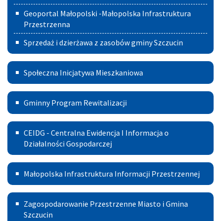
Geoportal Małopolski -Małopolska Infrastruktura
Przestrzenna
Sprzedaż i dzierżawa z zasobów gminy Szczucin
Społeczna
Społeczna Inicjatywa Mieszkaniowa
Inicjatywa
Gminny
Mieszkaniowa
Gminny Program Rewitalizacji
Program
Centralna
Rewitalizacji
CEIDG - Centralna Ewidencja I Informacja o
Ewidencja
Działalności Gospodarczej
I
Małopolska
Małopolska Infrastruktura Informacji Przestrzennej
Informacja
Infrastruktura
o
Zagospodarowanie
Informacji
Zagospodarowanie Przestrzenne Miasto i Gmina
Działalności
Przestrzenne
Szczucin
Przestrzennej