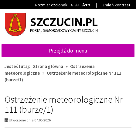
Przejdź
Przejdź
A++
Rozmiar czcionek:
A+
|
Zmień kontrast
A
do
do
głównej
wyszukiwarki
treści
Przejdź do menu
Jesteś tutaj:
Strona główna
»
Ostrzeżenia
meteorologiczne
»
Ostrzeżenie meteorologiczne Nr 111
(burze/1)
Ostrzeżenie meteorologiczne Nr
111 (burze/1)
Utworzono dnia 07.05.2026