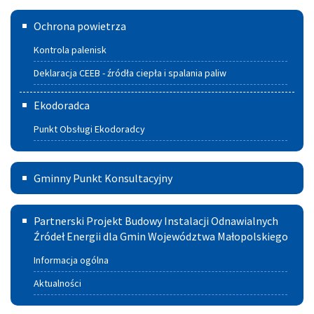
Mieszkanie
Deklaracja
Ochrona powietrza
CEEB
Kontrola palenisk
-
Deklaracja CEEB - źródła ciepła i spalania paliw
źródła
Ekodoradca
ciepła
Punkt Obsługi Ekodoradcy
i spalania
paliw
Gminny
Gminny Punkt Konsultacyjny
Punkt
Partnerski
Konsultacyjny
Partnerski Projekt Budowy Instalacji Odnawialnych
Projekt
Źródeł Energii dla Gmin Województwa Małopolskiego
w
Budowy
Szczucinie
Informacja ogólna
Instalacji
Aktualności
Odnawialnych