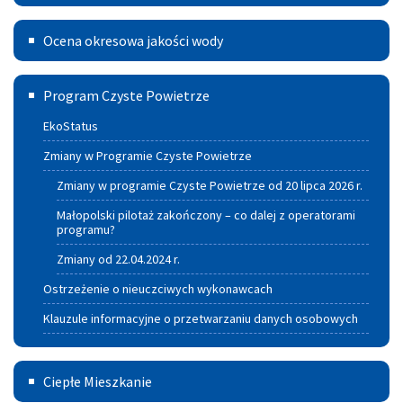
Ocena
Ocena okresowa jakości wody
okresowa
Program
jakości
Program Czyste Powietrze
czyste
wody
EkoStatus
powietrze
Zmiany w Programie Czyste Powietrze
Zmiany w programie Czyste Powietrze od 20 lipca 2026 r.
Małopolski pilotaż zakończony – co dalej z operatorami
programu?
Zmiany od 22.04.2024 r.
Ostrzeżenie o nieuczciwych wykonawcach
Klauzule informacyjne o przetwarzaniu danych osobowych
Ciepłe
Ciepłe Mieszkanie