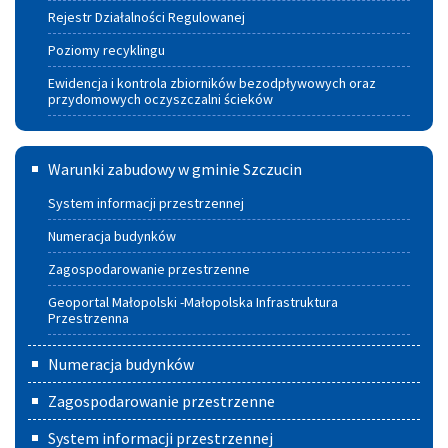
Rejestr Działalności Regulowanej
Poziomy recyklingu
Ewidencja i kontrola zbiorników bezodpływowych oraz
przydomowych oczyszczalni ścieków
Warunki
Warunki zabudowy w gminie Szczucin
zabudowy
System informacji przestrzennej
w
Numeracja budynków
Gminie
Zagospodarowanie przestrzenne
Szczucin
Geoportal Małopolski -Małopolska Infrastruktura
Przestrzenna
Numeracja budynków
Zagospodarowanie przestrzenne
System informacji przestrzennej