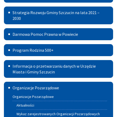
Gospodarczej
Miasto
Strategia
Strategia Rozwoju Gminy Szczucin na lata 2021 –
i
Rozwoju
2030
Gmina
Gminy
Szczucin
Darmowa
Darmowa Pomoc Prawna w Powiecie
Szczucin
Pomoc
na
Program
Prawna
Program Rodzina 500+
lata
Rodzina
w
2021
Informacja
500+
Powiecie
Informacja o przetwarzaniu danych w Urzędzie
–
o
Miasta i Gminy Szczucin
2030
przetwarzaniu
Szczuciński
Organizacje Pozarządowe
danych
Portal
w
Organizacje Pozarządowe
Aktywnych
Urzędzie
Aktualności
Miasta
Wykaz zarejestrowanych Organizacji Pozarządowych