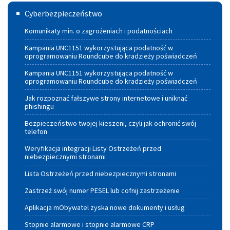
Cyberbezpieczeństwo
Źródeł
Cyberbezpieczeństwo
Energii
Komunikaty min. o zagrożeniach i podatnościach
dla
Kampania UNC1151 wykorzystująca podatność w
oprogramowaniu Roundcube do kradzieży poświadczeń
Gmin
Kampania UNC1151 wykorzystująca podatność w
Województwa
oprogramowaniu Roundcube do kradzieży poświadczeń
Małopolskiego
Jak rozpoznać fałszywe strony internetowe i uniknąć
phishingu
Bezpieczeństwo twojej kieszeni, czyli jak ochronić swój
telefon
Weryfikacja integracji Listy Ostrzeżeń przed
niebezpiecznymi stronami
Lista Ostrzeżeń przed niebezpiecznymi stronami
Zastrzeż swój numer PESEL lub cofnij zastrzeżenie
Aplikacja mObywatel zyska nowe dokumenty i usług
Stopnie alarmowe i stopnie alarmowe CRP