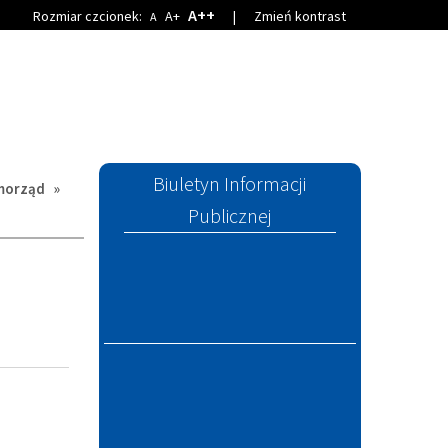
A++
Rozmiar czcionek:
A+
|
Zmień kontrast
A
Biuletyn Informacji
morząd
»
Publicznej