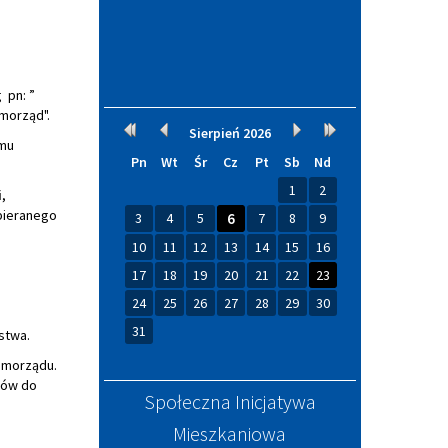
 pn: ”
morząd".
Kalendarium
Rok
Miesiąc
Miesiąc
Rok
Sierpień
2026
omu
wcześniej
wcześniej
później
później
Pn
Wt
Śr
Cz
Pt
Sb
Nd
1
2
i
,
pieranego
3
4
5
6
7
8
9
10
11
12
13
14
15
16
17
18
19
20
21
22
23
24
25
26
27
28
29
30
31
stwa.
amorządu.
ców do
Społeczna Inicjatywa
Mieszkaniowa