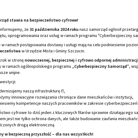
rząd stawia na bezpieczeństwo cyfrowe!
 informujemy, że
31 października 2024 roku
nasz samorząd ogłosił przetarg
ętu, oprogramowania oraz usług w ramach programu "Cyberbezpieczny sa
 w ramach postępowania dostawy i usługi mają na celu podniesienie pozi
ieczeństwa
w Urzędzie Mista i Gminy Szczucin.
krok w stronę
nowoczesnej, bezpiecznej i cyfrowo odpornej administracj
y w ramach ogólnopolskiego programu
„Cyberbezpieczny Samorząd”
, ws
sze unijne.
nwestycji:
ernizujemy naszą infrastrukturę IT,
żymy innowacyjne rozwiązania chroniące dane mieszkańców i instytucji,
iesiemy kompetencje naszych pracowników w zakresie cyberbezpieczeń
stwo cyfrowe to dziś jeden z kluczowych filarów sprawnie działającego s
em jest nie tylko ochrona danych, ale także budowanie zaufania mieszkań
dczonych drogą elektroniczną.
y w bezpieczną przyszłość – dla nas wszystkich!