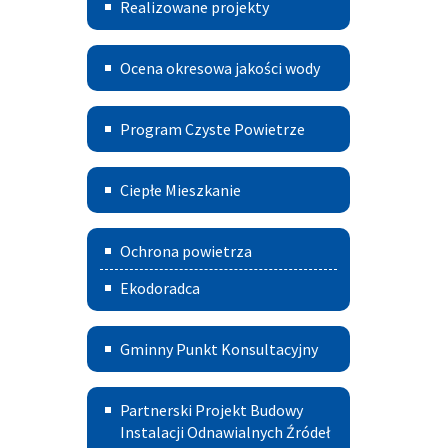
Aktywnych
Realizowane projekty
Miasta
i
Ocena
Ocena okresowa jakości wody
Gminy
okresowa
Szczucin
Program
jakości
Program Czyste Powietrze
czyste
wody
Ciepłe
powietrze
Ciepłe Mieszkanie
Mieszkanie
Deklaracja
Ochrona powietrza
CEEB
Ekodoradca
-
źródła
Gminny
Gminny Punkt Konsultacyjny
ciepła
Punkt
Partnerski
i spalania
Konsultacyjny
Partnerski Projekt Budowy
Projekt
Instalacji Odnawialnych Źródeł
paliw
w