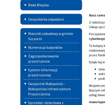
Rada
Rada Miejska
Miejska
Nasz samo
Gospodarka
Gospodarka odpadami
Z radością
odpadami
Zakup sprz
Warunki
Warunki zabudowy w gminie
Poczynione
zabudowy
Szczucin
cyberbezp
To kolejny 
w
Numeracja budynków
realizowan
Gminie
przez fundu
Zagospodarowanie
Szczucin
przestrzenne
Dzięki tej i
zmod
System informacji
wdro
przestrzennej
podn
Geoportal Małopolski -
Bezpieczeń
Małopolska Infrastruktura
Naszym cel
Przestrzenna
usług świa
Inwestujem
Sprzedaż i dzierżawa z