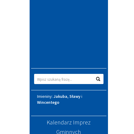
Wyszukiwarka
Wyszukaj
Imieniny
Imieniny:
Jakuba
,
Sławy
i
Wincentego
Kalendarz Imprez
Gminnych